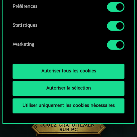
Préférences
Vous pouvez consulter tous les détails sur notre
utilisation des cookies et modifier vos
préférences dans le menu "Paramètres" ci-
Statistiques
dessous.
Marketing
Autoriser tous les cookies
Autoriser la sélection
Utiliser uniquement les cookies nécessaires
UNE PETITE PARTIE DE GWENT ?
JOUEZ GRATUITEMENT
SUR PC