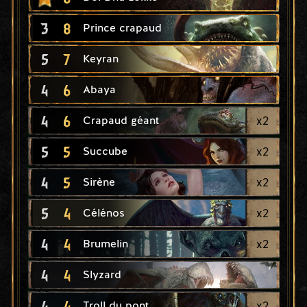
3
8
Prince crapaud
5
7
Keyran
4
6
Abaya
4
6
x
2
Crapaud géant
5
5
x
2
Succube
4
5
x
2
Sirène
5
4
x
2
Célénos
4
4
x
2
Brumelin
4
4
Slyzard
4
4
x
2
Troll du pont