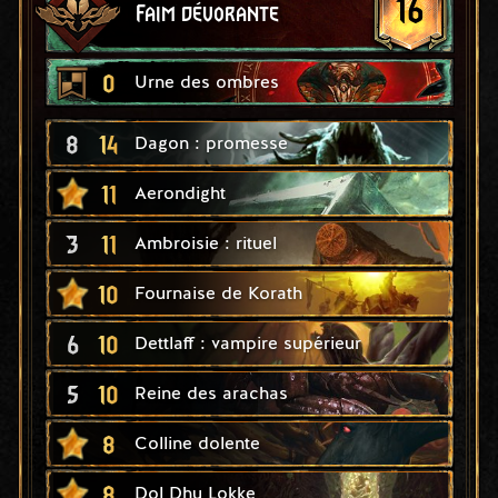
16
Faim dévorante
0
Urne des ombres
8
14
Dagon : promesse
11
Aerondight
3
11
Ambroisie : rituel
10
Fournaise de Korath
6
10
Dettlaff : vampire supérieur
5
10
Reine des arachas
8
Colline dolente
8
Dol Dhu Lokke