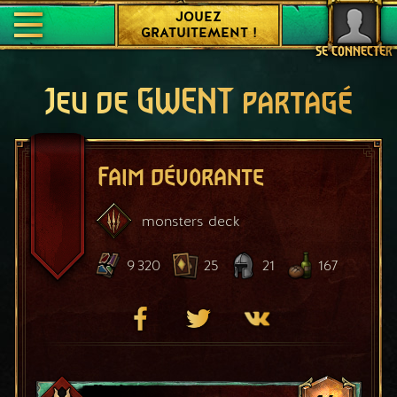
JOUEZ
GRATUITEMENT !
SE CONNECTER
Jeu de GWENT partagé
Faim dévorante
monsters
deck
9 320
25
21
167