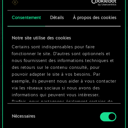
n'est qu'un jeu de
Consentement
Détails
À propos des cookies
cartes partagé.
Mais cela peut être
Notre site utilise des cookies
tellement plus !
Certains sont indispensables pour faire
fonctionner le site. D'autres sont optionnels et
nous fournissent des informations techniques et
Nommer ce jeu et créer un guide
des retours sur le contenu consulté, pour
pouvoir adapter le site à vos besoins. Par
exemple, ils peuvent nous aider à vous contacter
Modifier le jeu
via les réseaux sociaux si nous avons des
informations qui peuvent vous intéresser.
OU
Parfois, nous partageons également certains de
nos cookies avec nos partenaires. Cependant,
Sélection
ces cookies optionnels ne seront appliqués
Nécessaires
du
Parcourir les jeux de la communauté
qu'avec votre permission.
consentement