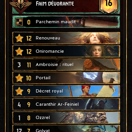
16
Faim dévorante
0
Parchemin maudit
12
Renouveau
12
Oniromancie
3
11
Ambroisie : rituel
10
Portail
9
Décret royal
4
9
Caranthir Ar-Feiniel
1
8
Ozzrel
12
7
Golyat