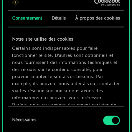
n'est qu'un jeu de
Consentement
Détails
À propos des cookies
cartes partagé.
Mais cela peut être
Notre site utilise des cookies
tellement plus !
Certains sont indispensables pour faire
fonctionner le site. D'autres sont optionnels et
nous fournissent des informations techniques et
Nommer ce jeu et créer un guide
des retours sur le contenu consulté, pour
pouvoir adapter le site à vos besoins. Par
exemple, ils peuvent nous aider à vous contacter
Modifier le jeu
via les réseaux sociaux si nous avons des
informations qui peuvent vous intéresser.
OU
Parfois, nous partageons également certains de
nos cookies avec nos partenaires. Cependant,
Sélection
ces cookies optionnels ne seront appliqués
Nécessaires
du
Parcourir les jeux de la communauté
qu'avec votre permission.
consentement