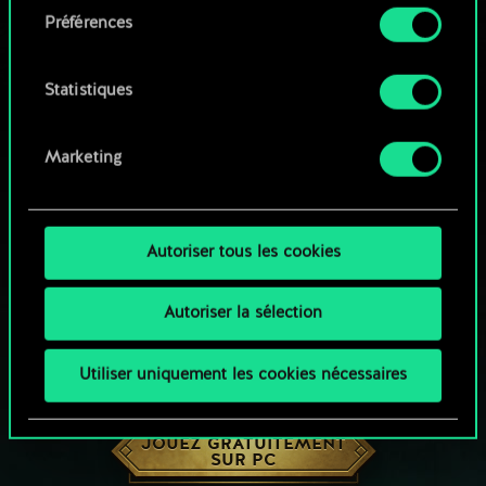
Préférences
Vous pouvez consulter tous les détails sur notre
utilisation des cookies et modifier vos
préférences dans le menu "Paramètres" ci-
Statistiques
dessous.
Marketing
Autoriser tous les cookies
Autoriser la sélection
Utiliser uniquement les cookies nécessaires
UNE PETITE PARTIE DE GWENT ?
JOUEZ GRATUITEMENT
SUR PC