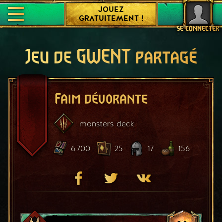
JOUEZ
GRATUITEMENT !
SE CONNECTER
Jeu de GWENT partagé
Faim dévorante
monsters
deck
6 700
25
17
156