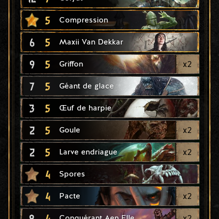
5
Compression
6
5
Maxii Van Dekkar
9
5
x
2
Griffon
7
5
Géant de glace
3
5
Œuf de harpie
2
5
x
2
Goule
2
5
x
2
Larve endriague
4
Spores
4
x
2
Pacte
8
4
x
2
Conquérant Aen Elle