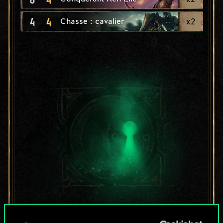
4
4
x
2
Chasse : cavalier
Pour l'instant, ce