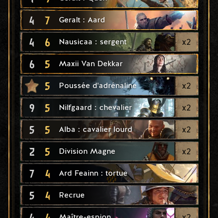
4
7
Geralt : Aard
4
6
x
2
Nausicaa : sergent
6
5
Maxii Van Dekkar
5
x
2
Poussée d'adrénaline
9
5
x
2
Nilfgaard : chevalier
5
5
x
2
Alba : cavalier lourd
2
5
x
2
Division Magne
7
4
Ard Feainn : tortue
5
4
Recrue
4
4
x
2
Maître-espion