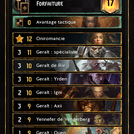
17
Forfaiture
0
Avantage tactique
12
Oniromancie
3
11
Geralt : spécialiste
3
10
Geralt de Riv
3
10
Geralt : Yrden
2
10
Geralt : Igni
3
9
Geralt : Axii
2
9
Yennefer de Vengerberg
1
9
Geralt : Quen