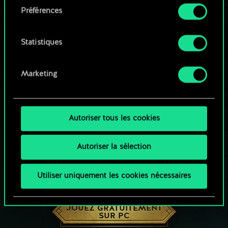
Préférences
Vous pouvez consulter tous les détails sur notre
utilisation des cookies et modifier vos
préférences dans le menu "Paramètres" ci-
Statistiques
dessous.
Marketing
Autoriser tous les cookies
Autoriser la sélection
Utiliser uniquement les cookies nécessaires
UNE PETITE PARTIE DE GWENT ?
JOUEZ GRATUITEMENT
SUR PC