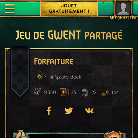
JOUEZ
GRATUITEMENT !
SE CONNECTER
Jeu de GWENT partagé
Forfaiture
nilfgaard
deck
8 350
25
22
164