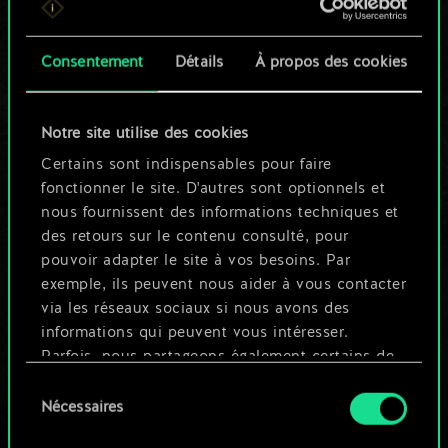
n'est qu'un jeu de
Consentement
Détails
À propos des cookies
cartes partagé.
Mais cela peut être
Notre site utilise des cookies
tellement plus !
Certains sont indispensables pour faire
fonctionner le site. D'autres sont optionnels et
nous fournissent des informations techniques et
Nommer ce jeu et créer un guide
des retours sur le contenu consulté, pour
pouvoir adapter le site à vos besoins. Par
exemple, ils peuvent nous aider à vous contacter
Modifier le jeu
via les réseaux sociaux si nous avons des
informations qui peuvent vous intéresser.
OU
Parfois, nous partageons également certains de
nos cookies avec nos partenaires. Cependant,
Sélection
ces cookies optionnels ne seront appliqués
Nécessaires
du
Parcourir les jeux de la communauté
qu'avec votre permission.
consentement