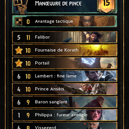
15
Manœuvre de pince
0
Avantage tactique
5
11
Falibor
10
Fournaise de Korath
10
Portail
6
10
Lambert : fine lame
4
10
Prince Anséis
6
9
Baron sanglant
1
9
Philippa : fureur aveugle
6
8
Vissegerd