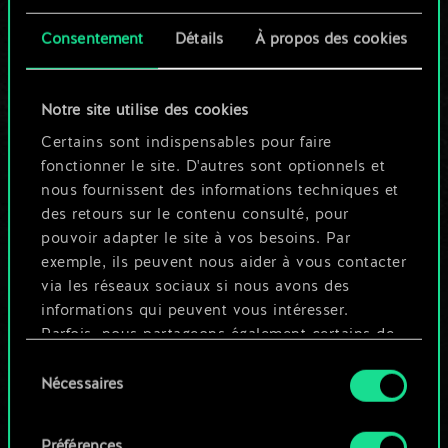
cartes partagé.
Consentement
Détails
À propos des cookies
Mais cela peut être
tellement plus !
Notre site utilise des cookies
Certains sont indispensables pour faire
fonctionner le site. D'autres sont optionnels et
Nommer ce jeu et créer un guide
nous fournissent des informations techniques et
des retours sur le contenu consulté, pour
pouvoir adapter le site à vos besoins. Par
Modifier le jeu
exemple, ils peuvent nous aider à vous contacter
via les réseaux sociaux si nous avons des
OU
informations qui peuvent vous intéresser.
Parfois, nous partageons également certains de
nos cookies avec nos partenaires. Cependant,
Sélection
Parcourir les jeux de la communauté
ces cookies optionnels ne seront appliqués
Nécessaires
du
qu'avec votre permission.
consentement
Préférences