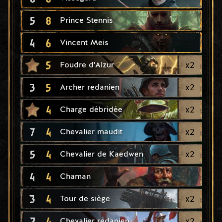
5
8
Prince Stennis
4
6
Vincent Meis
5
x
2
Foudre d'Alzur
3
5
x
2
Archer redanien
4
x
2
Charge débridée
7
4
x
2
Chevalier maudit
5
4
x
2
Chevalier de Kaedwen
4
4
Chaman
3
4
x
2
Tour de siège
2
4
x
2
Chevalier redanien