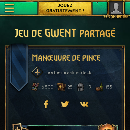
JOUEZ
GRATUITEMENT !
SE CONNECTER
Jeu de GWENT partagé
Manœuvre de pince
northernrealms
deck
6 500
25
19
155