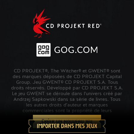
CD PROJEKT®, The Witcher® et GWENT® sont
des marques déposées de CD PROJEKT Capital
Group. Jeu GWENT© CD PROJEKT S.A. Tous
droits réservés. Développé par CD PROJEKT S.A.
Le jeu GWENT se déroule dans l'univers créé par
Andrzej Sapkowski dans sa série de livres. Tous
les autres droits d'auteur et marques
commerciales sont la propriété de leurs
propriétaires respectifs.
Créer un nouveau jeu
IMPORTER DANS MES JEUX