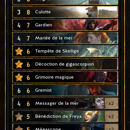
3
8
Culotte
4
7
Gardien
4
7
Mariée de la mer
6
Tempête de Skellige
6
Décoction de gigascorpion
6
Grimoire magique
6
6
Gremist
4
6
x
2
Messager de la mer
5
x
2
Bénédiction de Freya
5
x
2
Mégascope