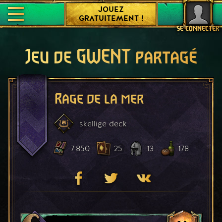
JOUEZ
GRATUITEMENT !
SE CONNECTER
Jeu de GWENT partagé
Rage de la mer
skellige
deck
7 850
25
13
178