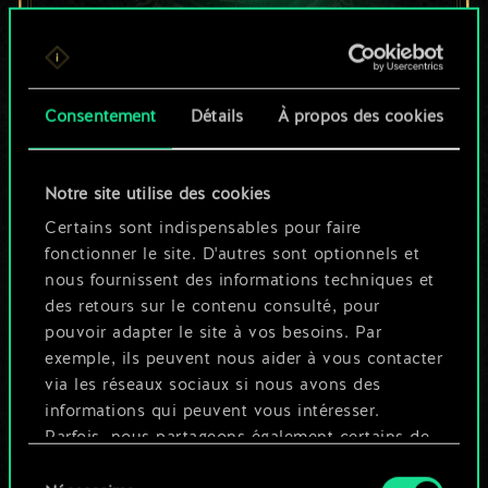
Pour l'instant, ce
Consentement
Détails
À propos des cookies
n'est qu'un jeu de
cartes partagé.
Notre site utilise des cookies
Mais cela peut être
Certains sont indispensables pour faire
fonctionner le site. D'autres sont optionnels et
tellement plus !
nous fournissent des informations techniques et
des retours sur le contenu consulté, pour
pouvoir adapter le site à vos besoins. Par
Nommer ce jeu et créer un guide
exemple, ils peuvent nous aider à vous contacter
via les réseaux sociaux si nous avons des
informations qui peuvent vous intéresser.
Modifier le jeu
Parfois, nous partageons également certains de
nos cookies avec nos partenaires. Cependant,
Sélection