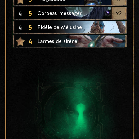
4
5
x
2
Corbeau messager
4
5
Fidèle de Mélusine
4
Larmes de sirène