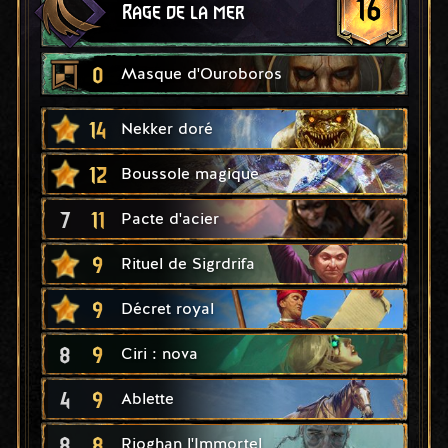
16
Rage de la mer
0
Masque d'Ouroboros
14
Nekker doré
12
Boussole magique
7
11
Pacte d'acier
9
Rituel de Sigrdrifa
9
Décret royal
8
9
Ciri : nova
4
9
Ablette
8
8
Rioghan l'Immortel