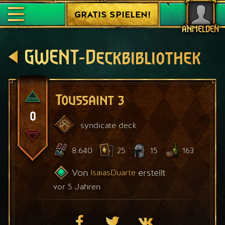
GRATIS SPIELEN!
ANMELDEN
GWENT-Deckbibliothek
Toussaint 3
0
syndicate
deck
8.640
25
15
163
Von
erstellt
IsaiasDuarte
vor 5 Jahren