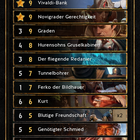
9
Vivaldi-Bank
9
Novigrader Gerechtigkeit
3
9
Graden
4
8
Hurensohns Gruselkabinett
3
8
Der fliegende Redanier
5
7
Tunnelbohrer
1
7
Ferko der Bildhauer
6
6
Kurt
6
5
x
2
Blutige Freundschaft
5
5
Genötigter Schmied