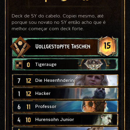
Deck de SY do cabelo. Copiei mesmo, até 
porque sou novato no SY então acho que é 
melhor começar com deck forte.
15
Vollgestopfte Taschen
0
Tigerauge
7
12
Die Hexenfinderin
1
12
Hacker
6
11
Professor
4
10
Hurensohn Junior