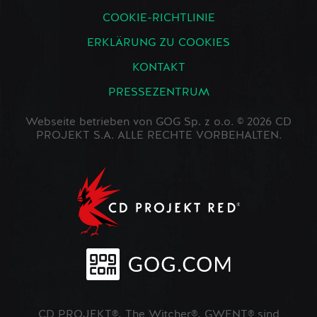
COOKIE-RICHTLINIE
ERKLÄRUNG ZU COOKIES
KONTAKT
PRESSEZENTRUM
Webseite betrieben von GOG Sp. z o.o. © 2026 CD
PROJEKT S.A. ALLE RECHTE VORBEHALTEN.
CD PROJEKT®, The Witcher®, GWENT® sind