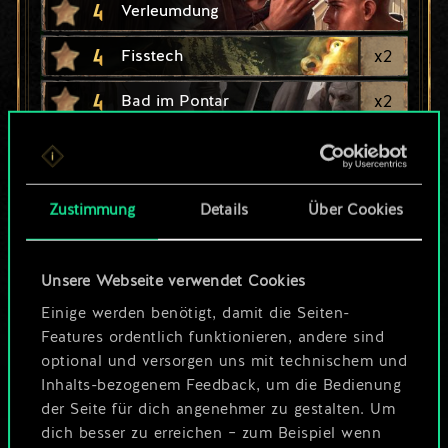
4
Verleumdung
4
x
2
Fisstech
4
x
2
Bad im Pontar
4
Blutiger Spaß
4
x
2
Schmuggel
Zustimmung
Details
Über Cookies
4
4
Meeresschakal
3
4
Fisstech-Schmuggler
Unsere Webseite verwendet Cookies
Einige werden benötigt, damit die Seiten-
Features ordentlich funktionieren, andere sind
optional und versorgen uns mit technischem und
Inhalts-bezogenem Feedback, um die Bedienung
der Seite für dich angenehmer zu gestalten. Um
dich besser zu erreichen – zum Beispiel wenn