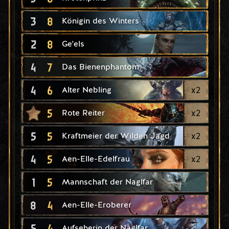
3
8
Königin des Winters
2
8
Ge'els
4
7
Das Bienenphantom
4
6
x
2
Alter Nebling
5
x
2
Rote Reiter
5
5
x
2
Kraftmeier der Wilden Jagd
4
5
x
2
Aen-Elle-Edelfrau
1
5
Mannschaft der Naglfar
8
4
Aen-Elle-Eroberer
5
4
Aufseherin der Naglfar