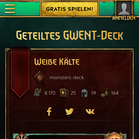
GRATIS SPIELEN!
ANMELDEN
Geteiltes GWENT-Deck
Weiße Kälte
monsters
deck
8.170
25
19
164