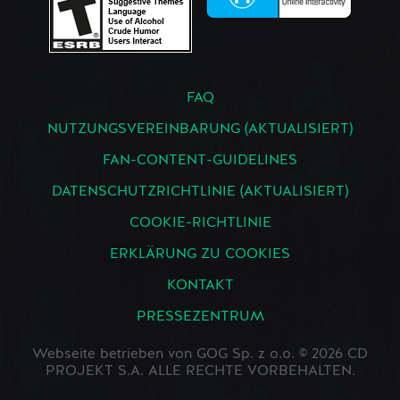
FAQ
NUTZUNGSVEREINBARUNG (AKTUALISIERT)
FAN-CONTENT-GUIDELINES
DATENSCHUTZRICHTLINIE (AKTUALISIERT)
COOKIE-RICHTLINIE
ERKLÄRUNG ZU COOKIES
KONTAKT
PRESSEZENTRUM
Webseite betrieben von GOG Sp. z o.o. © 2026 CD
PROJEKT S.A. ALLE RECHTE VORBEHALTEN.