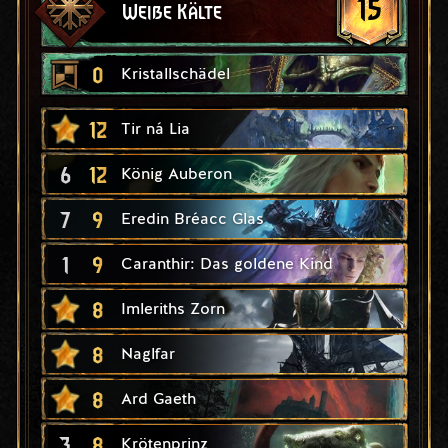
15
Weiße Kälte
0
Kristallschädel
12
Tir ná Lia
6
12
König Auberon
7
9
Eredin Bréacc Glas
1
9
Caranthir: Das goldene Kind
8
Imleriths Zorn
8
Naglfar
8
Ard Gaeth
3
8
Krötenprinz