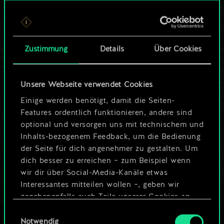
Bis jetzt ist dies nur
ein geteilter Satz
Zustimmung
Details
Über Cookies
Karten.
Wo es doch so viel
Unsere Webseite verwendet Cookies
mehr sein kann!
Einige werden benötigt, damit die Seiten-
Features ordentlich funktionieren, andere sind
optional und versorgen uns mit technischem und
Inhalts-bezogenem Feedback, um die Bedienung
Deck benennen und Leitfaden
der Seite für dich angenehmer zu gestalten. Um
erstellen
dich besser zu erreichen – zum Beispiel wenn
wir dir über Social-Media-Kanäle etwas
Interessantes mitteilen wollen –, geben wir
Deck bearbeiten
gegebenenfalls auch Teile unserer Cookies an
unsere Partner weiter. Jeder dieser optionalen
Einwilligungsauswahl
ODER
Cookies erfordert allerdings deine Zustimmung.
Notwendig