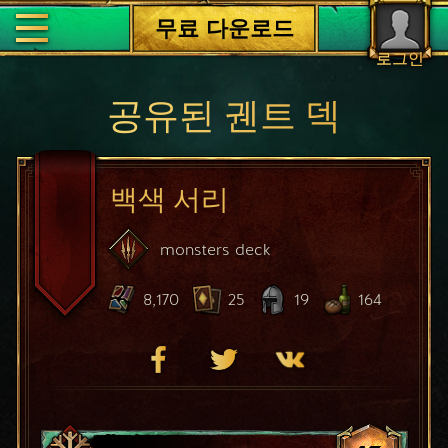
무료 다운로드
로그인
공유된 궨트 덱
백색 서리
monsters
deck
8,170
25
19
164