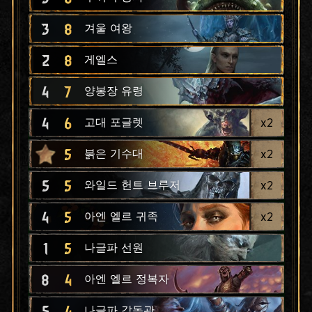
3
8
겨울 여왕
2
8
게엘스
4
7
양봉장 유령
4
6
x
2
고대 포글렛
5
x
2
붉은 기수대
5
5
x
2
와일드 헌트 브루저
4
5
x
2
아엔 엘르 귀족
1
5
나글파 선원
8
4
아엔 엘르 정복자
5
4
나글파 감독관