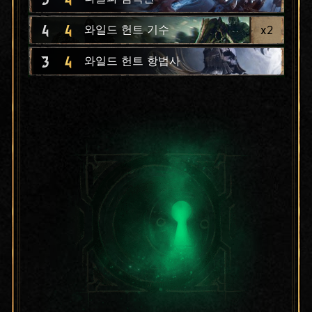
4
4
x
2
와일드 헌트 기수
3
4
와일드 헌트 항법사