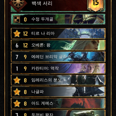
15
백색 서리
0
수정 두개골
12
티르 나 리아
6
12
오베론: 왕
7
9
에레딘 브리악 글라스
1
9
카란티어: 역작
8
임레리스의 분노
8
나글파
8
아드 게에스
3
8
두꺼비 왕자