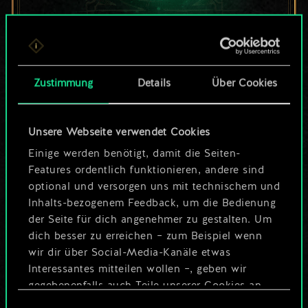
Bis jetzt ist dies nur
ein geteilter Satz
Zustimmung
Details
Über Cookies
Karten.
Unsere Webseite verwendet Cookies
Wo es doch so viel
Einige werden benötigt, damit die Seiten-
mehr sein kann!
Features ordentlich funktionieren, andere sind
optional und versorgen uns mit technischem und
Inhalts-bezogenem Feedback, um die Bedienung
der Seite für dich angenehmer zu gestalten. Um
Deck benennen und Leitfaden
dich besser zu erreichen – zum Beispiel wenn
erstellen
wir dir über Social-Media-Kanäle etwas
Interessantes mitteilen wollen –, geben wir
Deck bearbeiten
gegebenenfalls auch Teile unserer Cookies an
unsere Partner weiter. Jeder dieser optionalen
Einwilligungsauswahl