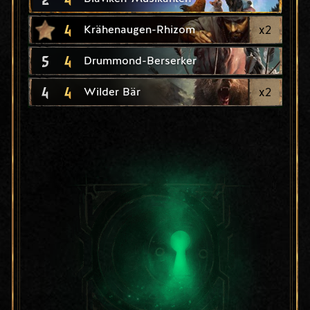
4
x
2
Krähenaugen-Rhizom
5
4
Drummond-Berserker
4
4
x
2
Wilder Bär