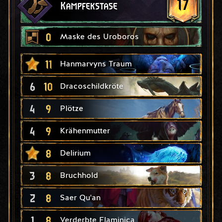
17
Kampfekstase
0
Maske des Uroboros
11
Hanmarvyns Traum
6
10
Dracoschildkröte
4
9
Plötze
4
9
Krähenmutter
8
Delirium
3
8
Bruchhold
2
8
Saer Qu'an
1
8
Verderbte Flaminica