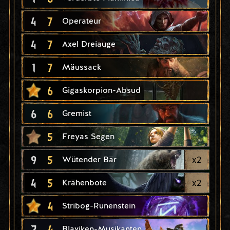
4
7
Operateur
4
7
Axel Dreiauge
1
7
Mäussack
6
Gigaskorpion-Absud
6
6
Gremist
5
Freyas Segen
9
5
x
2
Wütender Bär
4
5
x
2
Krähenbote
4
Stribog-Runenstein
2
4
Blaviken-Musikanten