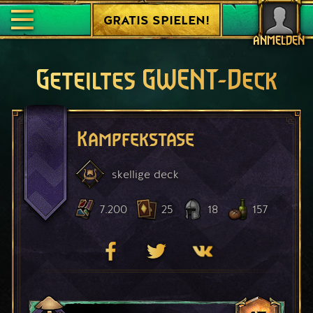
GRATIS SPIELEN!
ANMELDEN
Geteiltes GWENT-Deck
Kampfekstase
skellige
deck
7.200
25
18
157