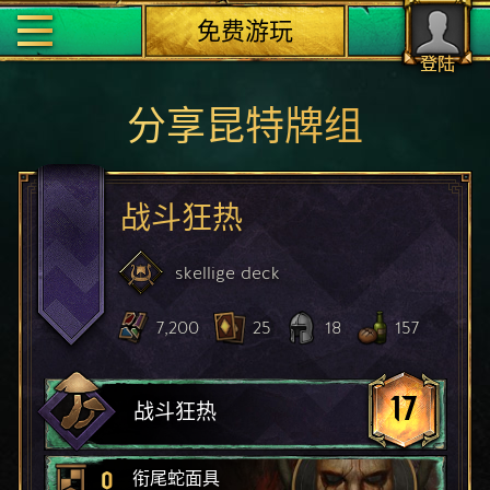
免费游玩
登陆
分享昆特牌组
战斗狂热
skellige
deck
7,200
25
18
157
17
战斗狂热
0
衔尾蛇面具