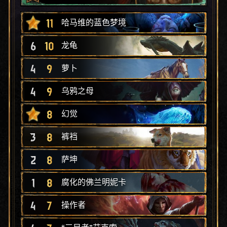
11
哈马维的蓝色梦境
6
10
龙龟
4
9
萝卜
4
9
乌鸦之母
8
幻觉
3
8
裤裆
2
8
萨坤
1
8
腐化的佛兰明妮卡
4
7
操作者