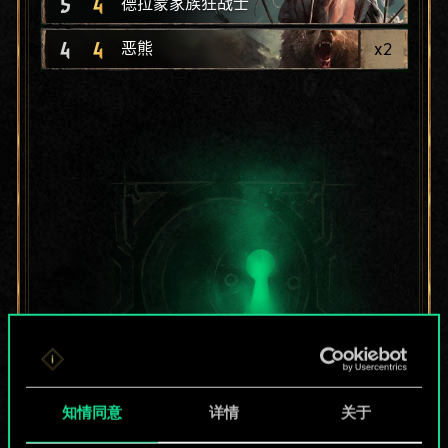
5
4
德拉蒙家族狂战士
4
4
x
2
恶熊
知情同意
详情
关于
目前只是分享了一套