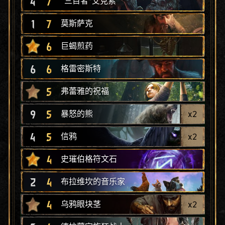
4
7
“三目者”艾克索
1
7
莫斯萨克
6
巨蝎煎药
6
6
格雷密斯特
5
弗蕾雅的祝福
9
5
x
2
暴怒的熊
4
5
x
2
信鸦
4
史璀伯格符文石
2
4
布拉维坎的音乐家
4
x
2
乌鸦眼块茎