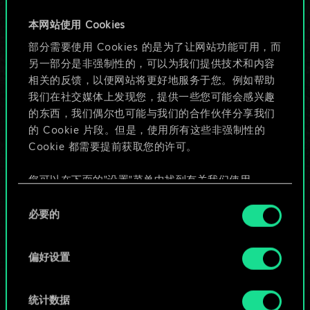
牌，但能做的不止这
本网站使用 Cookies
部分需要使用 Cookies 的是为了让网站功能可用，而
些！
另一部分是非强制性的，可以为我们提供技术和内容
相关的反馈，以便网站将更好地服务于您。例如帮助
我们在社交媒体上发现您，提供一些您可能会感兴趣
给牌组命名并撰写攻略
的东西，我们偶尔也可能与我们的合作伙伴分享我们
的 Cookie 片段。但是，使用所有这些非强制性的
Cookie 都需要提前获取您的许可。
编辑牌组
您可以在下面的"设置"菜单中找到有关我们使用
或
Cookie 的所有详细信息，并调整您对 Cookie 的偏
同
好。一旦您了解了其中的内容并准备好继续，请点
必要的
意
击"确定"。
浏览社区牌组
选
择
偏好设置
统计数据