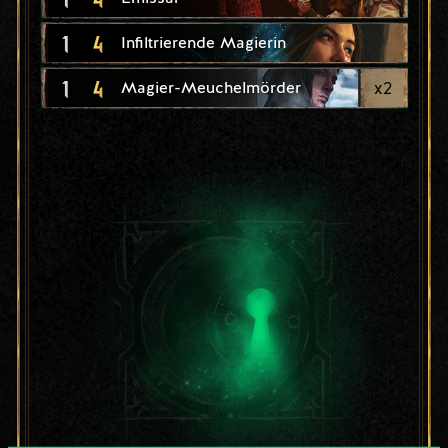
1
4
Infiltrierende Magierin
1
4
x
2
Magier-Meuchelmörder