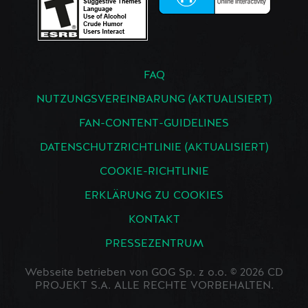
FAQ
NUTZUNGSVEREINBARUNG (AKTUALISIERT)
FAN-CONTENT-GUIDELINES
DATENSCHUTZRICHTLINIE (AKTUALISIERT)
COOKIE-RICHTLINIE
ERKLÄRUNG ZU COOKIES
KONTAKT
PRESSEZENTRUM
Webseite betrieben von GOG Sp. z o.o. © 2026 CD
PROJEKT S.A. ALLE RECHTE VORBEHALTEN.