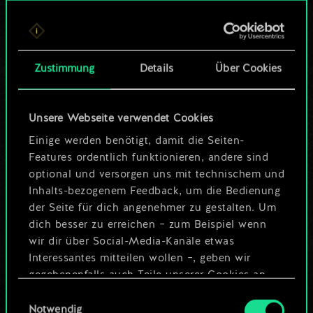
Bis jetzt ist dies nur
ein geteilter Satz
Zustimmung
Details
Über Cookies
Karten.
Wo es doch so viel
Unsere Webseite verwendet Cookies
mehr sein kann!
Einige werden benötigt, damit die Seiten-
Features ordentlich funktionieren, andere sind
optional und versorgen uns mit technischem und
Inhalts-bezogenem Feedback, um die Bedienung
Deck benennen und Leitfaden
der Seite für dich angenehmer zu gestalten. Um
erstellen
dich besser zu erreichen – zum Beispiel wenn
wir dir über Social-Media-Kanäle etwas
Interessantes mitteilen wollen –, geben wir
Deck bearbeiten
gegebenenfalls auch Teile unserer Cookies an
unsere Partner weiter. Jeder dieser optionalen
Einwilligungsauswahl
ODER
Cookies erfordert allerdings deine Zustimmung.
Notwendig