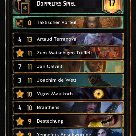
17
Doppeltes Spiel
0
Taktischer Vorteil
4
13
Artaud Terranova
11
Zum Matschigen Trüffel
7
11
Jan Calveit
3
11
Joachim de Wett
10
Vigos Maulkorb
4
10
Braathens
9
Bestechung
9
Yennefers Beschwörung