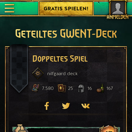
GRATIS SPIELEN!
ANMELDEN
Geteiltes GWENT-Deck
Doppeltes Spiel
nilfgaard
deck
7.580
25
16
167