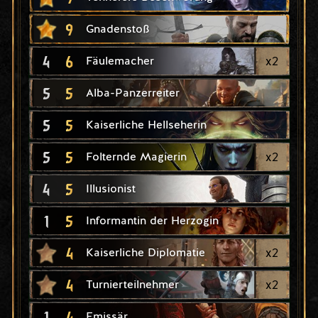
9
Gnadenstoß
4
6
x
2
Fäulemacher
5
5
Alba-Panzerreiter
5
5
Kaiserliche Hellseherin
5
5
x
2
Folternde Magierin
4
5
Illusionist
1
5
Informantin der Herzogin
4
x
2
Kaiserliche Diplomatie
4
x
2
Turnierteilnehmer
1
4
Emissär