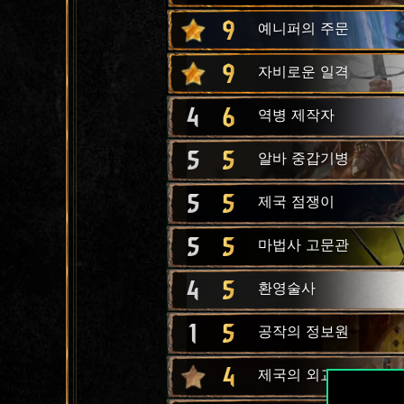
9
예니퍼의 주문
9
자비로운 일격
4
6
역병 제작자
5
5
알바 중갑기병
5
5
제국 점쟁이
5
5
마법사 고문관
4
5
환영술사
1
5
공작의 정보원
4
제국의 외교