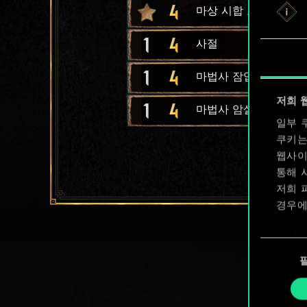
4
마상 시합 토너먼트
1
4
사절
1
4
마법사 잠입자
저희 
1
4
마법사 암살자
일부 
쿠키는
웹사이
통해 
저희 
경우에
쿠키 
동
확인할
의
선
택