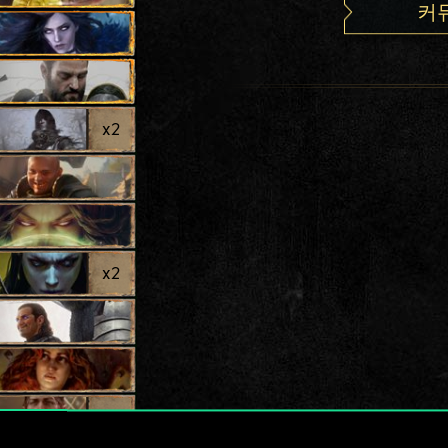
커
x
2
x
2
x
2