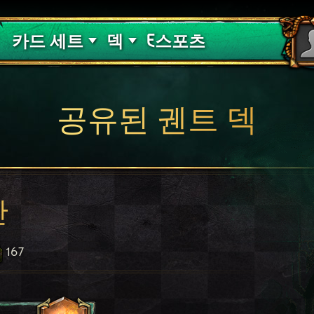
핏빛 저주
덱 가이드
카드 세트
덱
E스포츠
공유된 궨트 덱
반
167