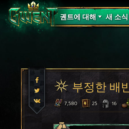
고객 지원
궨트에 대해
새 소식
부정한 배
7,580
25
16