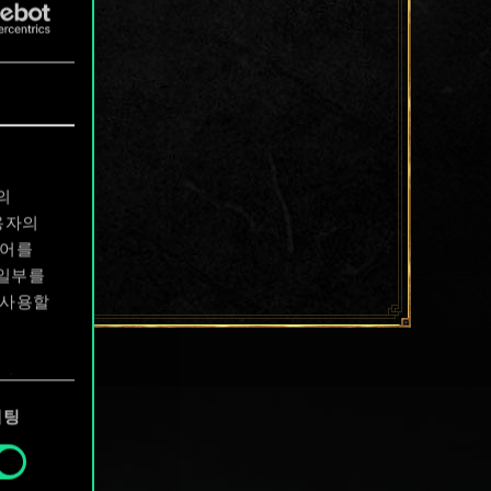
의
용자의
디어를
 일부를
 사용할
에서
케팅