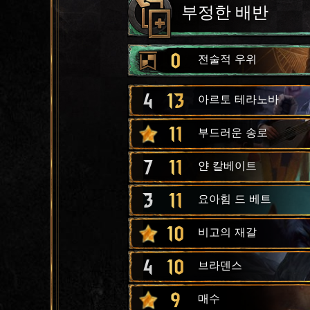
부정한 배반
0
전술적 우위
4
13
아르토 테라노바
11
부드러운 송로
7
11
얀 칼베이트
3
11
요아힘 드 베트
10
비고의 재갈
4
10
브라덴스
9
매수