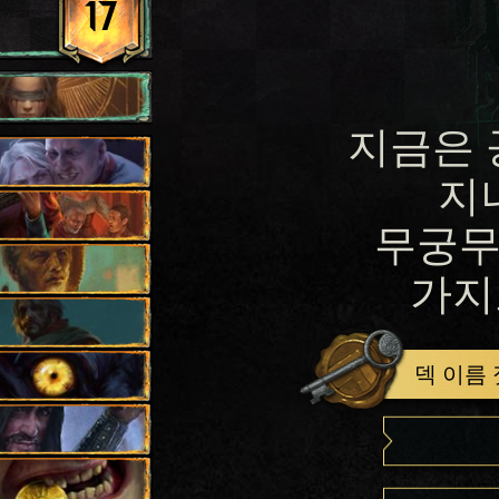
17
지금은 
지
무궁무
가지
덱 이름