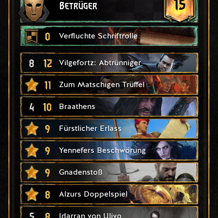
15
Betrüger
0
Verfluchte Schriftrolle
8
12
Vilgefortz: Abtrünniger
11
Zum Matschigen Trüffel
4
10
Braathens
9
Fürstlicher Erlass
9
Yennefers Beschwörung
9
Gnadenstoß
8
Alzurs Doppelspiel
5
8
Idarran von Ulivo