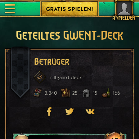
GRATIS SPIELEN!
ANMELDEN
Geteiltes GWENT-Deck
Betrüger
nilfgaard
deck
8.840
25
15
166