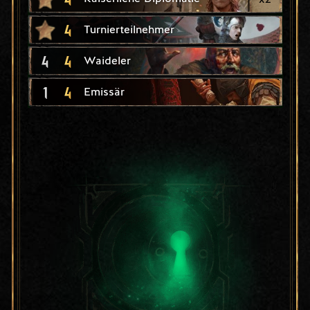
4
Turnierteilnehmer
4
4
Waideler
1
4
Emissär