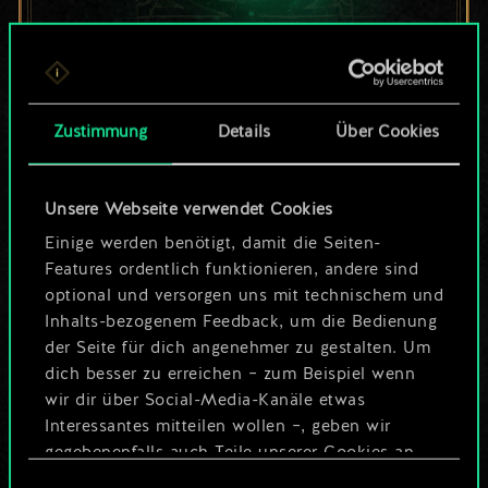
Bis jetzt ist dies nur
ein geteilter Satz
Zustimmung
Details
Über Cookies
Karten.
Unsere Webseite verwendet Cookies
Wo es doch so viel
Einige werden benötigt, damit die Seiten-
mehr sein kann!
Features ordentlich funktionieren, andere sind
optional und versorgen uns mit technischem und
Inhalts-bezogenem Feedback, um die Bedienung
der Seite für dich angenehmer zu gestalten. Um
Deck benennen und Leitfaden
dich besser zu erreichen – zum Beispiel wenn
erstellen
wir dir über Social-Media-Kanäle etwas
Interessantes mitteilen wollen –, geben wir
Deck bearbeiten
gegebenenfalls auch Teile unserer Cookies an
unsere Partner weiter. Jeder dieser optionalen
Einwilligungsauswahl