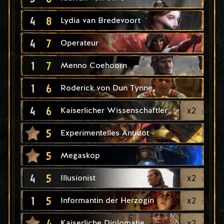
4
8
Lydia van Bredevoort
4
7
Operateur
1
7
Menno Coehoorn
1
6
Roderick von Dun Tynne
4
6
x
2
Kaiserlicher Wissenschaftler
5
Experimentelles Antidot
5
Megaskop
4
5
x
2
Illusionist
1
5
x
2
Informantin der Herzogin
4
x
2
Kaiserliche Diplomatie