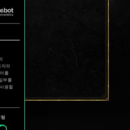
의
용자의
디어를
 일부를
 사용할
에서
케팅