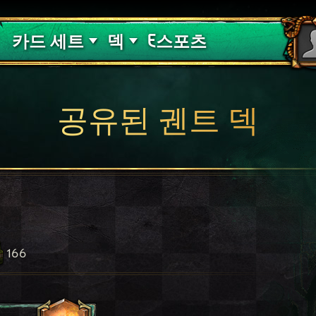
핏빛 저주
덱 가이드
카드 세트
덱
E스포츠
공유된 궨트 덱
166