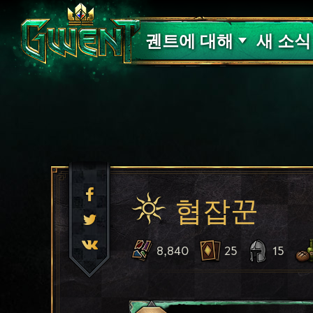
고객 지원
궨트에 대해
새 소식
협잡꾼
8,840
25
15