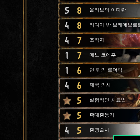
5
8
울리보의 이다란
4
8
리디아 반 브레데보르
4
7
조작자
1
7
메노 코에훈
1
6
던 틴의 로더릭
4
6
제국 의사
5
실험적인 치료법
5
확대환등기
4
5
환영술사