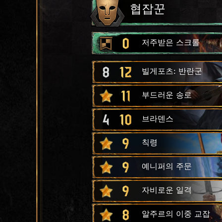
협잡꾼
0
저주받은 스크롤
8
12
빌게포츠: 반란군
11
부드러운 송로
4
10
브라덴스
9
칙령
9
예니퍼의 주문
9
자비로운 일격
8
알주르의 이중 교잡