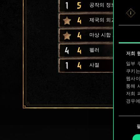
1
5
공작의 정보원
4
제국의 외교
4
마상 시합 토너먼트
4
4
펠러
저희 
1
4
일부 
사절
쿠키는
웹사이
통해 
저희 
경우에
쿠키 
동
확인할
의
선