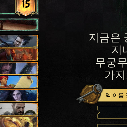
15
지금은 
지
무궁무
가지
덱 이름