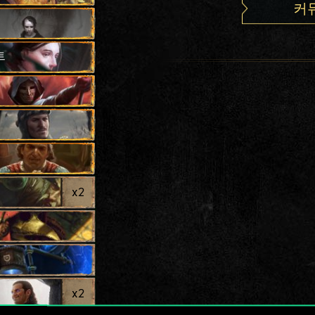
커
트
x
2
x
2