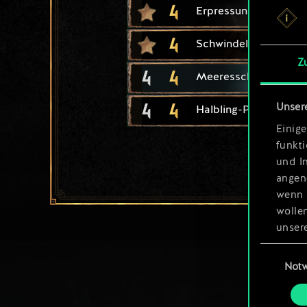
4
Erpressung
4
Schwindel
Z
4
4
Meeresschakal
4
4
Unser
Halbling-Panzerknack
Einige
funkt
und I
angen
wenn 
wolle
unsere
aller
Einwillig
Not
Alle 
„Einst