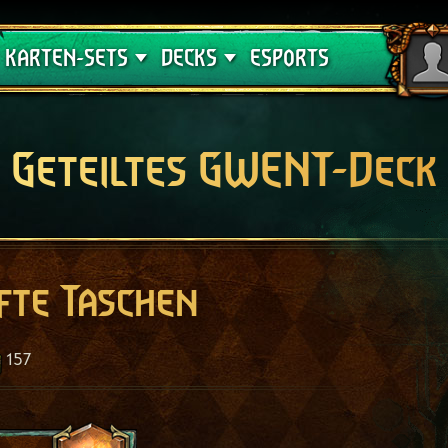
Crimson Curse
Deck-Leitfäden
KARTEN-SETS
DECKS
ESPORTS
Geteiltes GWENT-Deck
fte Taschen
157