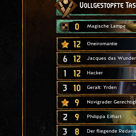
Vollgestopfte Ta
0
Magische Lampe
12
Oneiromantie
6
12
Jacques das Wunder
1
12
Hacker
3
10
Geralt: Yrden
9
Novigrader Gerechtigk
2
9
Philippa Eilhart
3
8
Der fliegende Redani