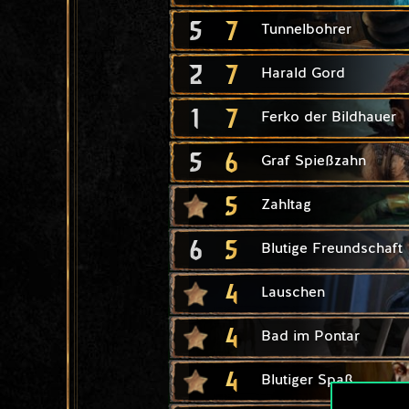
5
7
Tunnelbohrer
2
7
Harald Gord
1
7
Ferko der Bildhauer
5
6
Graf Spießzahn
5
Zahltag
6
5
Blutige Freundschaft
4
Lauschen
4
Bad im Pontar
4
Blutiger Spaß