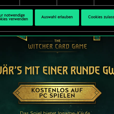
s Thema Cookies ändern kannst.
ur notwendige
Auswahl erlauben
Cookies zulas
kies verwenden
WÄR’S MIT EINER RUNDE G
KOSTENLOS AUF
PC SPIELEN
Das Spiel bietet Ingame-Käufe