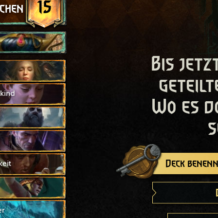
15
schen
Bis jetz
geteilt
kind
Wo es d
s
Deck benenn
eit
er