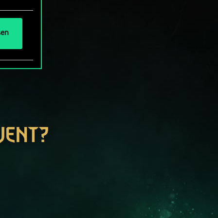
sen
WENT?