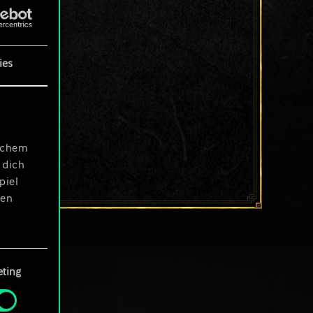
ies
ischem
 dich
piel
len
ting
 Menü
und