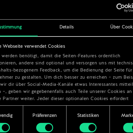
x
2
ustimmung
Details
Über Cook
x
2
e Webseite verwendet Cookies
er
x
2
 werden benötigt, damit die Seiten-Features ordentlich
ionieren, andere sind optional und versorgen uns mit techn
nhalts-bezogenem Feedback, um die Bedienung der Seite für
ehmer zu gestalten. Um dich besser zu erreichen – zum Beis
wir dir über Social-Media-Kanäle etwas Interessantes mittei
n –, geben wir gegebenenfalls auch Teile unserer Cookies an
 Partner weiter. Jeder dieser optionalen Cookies erfordert
dings deine Zustimmung.
ungsauswahl
wendig
Präferenzen
Statistiken
Marke
Details zu unserer Nutzung von Cookies findest du unten im
ellungen“, wo du, falls gewünscht, auch alle Einstellungen r