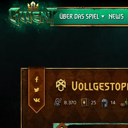
Support
ÜBER DAS SPIEL
NEWS
Vollgestop
8.370
25
14