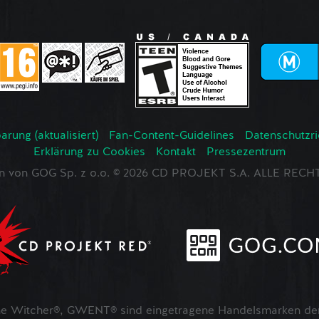
rung (aktualisiert)
Fan-Content-Guidelines
Datenschutzrich
Erklärung zu Cookies
Kontakt
Pressezentrum
en von GOG Sp. z o.o. © 2026 CD PROJEKT S.A. ALLE RE
 Witcher®, GWENT® sind eingetragene Handelsmarken der