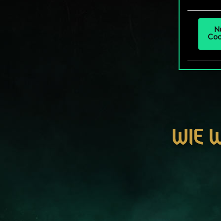
um da
N
Coo
WIE 