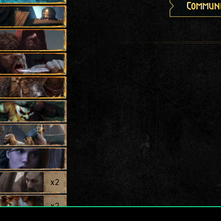
Communi
x
2
x
2