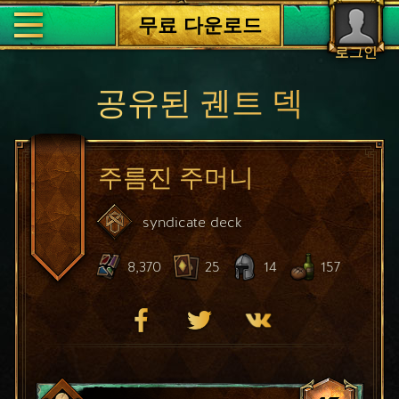
무료 다운로드
로그인
공유된 궨트 덱
주름진 주머니
syndicate
deck
8,370
25
14
157