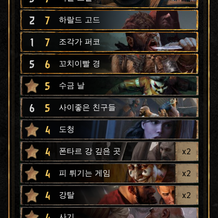
2
7
하랄드 고드
1
7
조각가 퍼코
5
6
꼬치이빨 경
5
수금 날
6
5
사이좋은 친구들
4
도청
4
x
2
폰타르 강 깊은 곳
4
x
2
피 튀기는 게임
4
x
2
강탈
4
사기