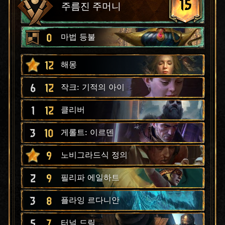
15
주름진 주머니
0
마법 등불
12
해몽
6
12
작크: 기적의 아이
1
12
클리버
3
10
게롤트: 이르덴
9
노비그라드식 정의
2
9
필리파 에일하트
3
8
플라잉 르다니안
5
7
터널 드릴