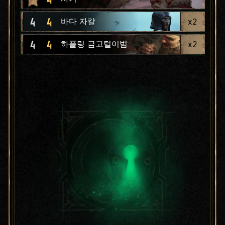
4
4
x
2
바다 자칼
4
4
x
2
하플링 금고털이범