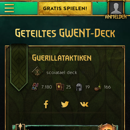
GRATIS SPIELEN!
ANMELDEN
Geteiltes GWENT-Deck
Guerillataktiken
scoiatael
deck
7.180
25
19
166