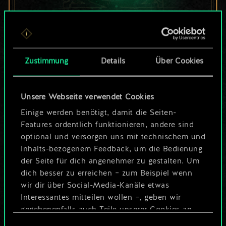
Bis jetzt ist dies nur
ein geteilter Satz
Zustimmung
Details
Über Cookies
Karten.
Unsere Webseite verwendet Cookies
Wo es doch so viel
Einige werden benötigt, damit die Seiten-
mehr sein kann!
Features ordentlich funktionieren, andere sind
optional und versorgen uns mit technischem und
Inhalts-bezogenem Feedback, um die Bedienung
der Seite für dich angenehmer zu gestalten. Um
Deck benennen und Leitfaden
dich besser zu erreichen – zum Beispiel wenn
erstellen
wir dir über Social-Media-Kanäle etwas
Interessantes mitteilen wollen –, geben wir
Deck bearbeiten
gegebenenfalls auch Teile unserer Cookies an
unsere Partner weiter. Jeder dieser optionalen
Einwilligungsauswahl