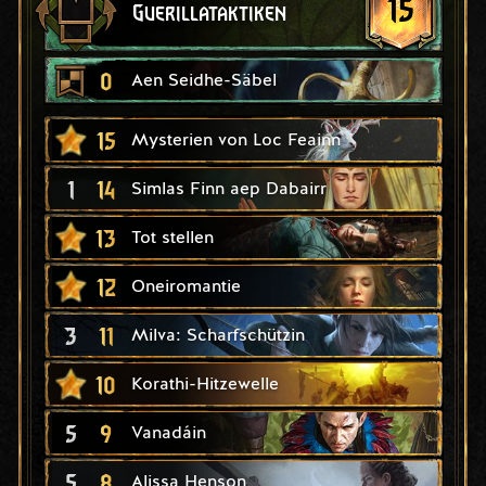
15
Guerillataktiken
0
Aen Seidhe-Säbel
15
Mysterien von Loc Feainn
1
14
Simlas Finn aep Dabairr
13
Tot stellen
12
Oneiromantie
3
11
Milva: Scharfschützin
10
Korathi-Hitzewelle
5
9
Vanadáin
5
8
Alissa Henson