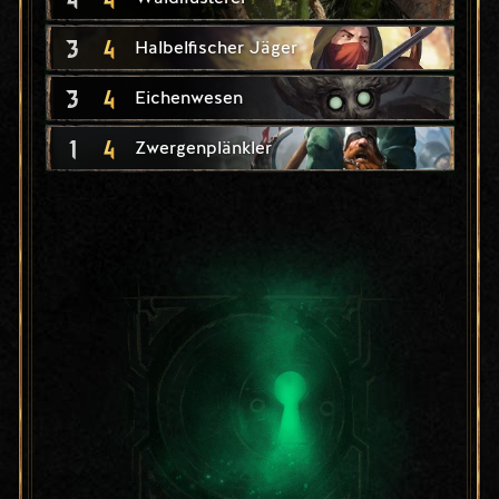
3
4
Halbelfischer Jäger
3
4
Eichenwesen
1
4
Zwergenplänkler