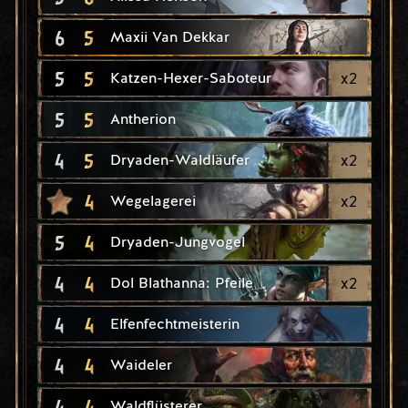
6
5
Maxii Van Dekkar
5
5
x
2
Katzen-Hexer-Saboteur
5
5
Antherion
4
5
x
2
Dryaden-Waldläufer
4
x
2
Wegelagerei
5
4
Dryaden-Jungvogel
4
4
x
2
Dol Blathanna: Pfeile
4
4
Elfenfechtmeisterin
4
4
Waideler
4
4
Waldflüsterer