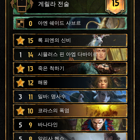
15
게릴라 전술
0
아엔 쉐이드 사브르
15
록 피엔의 신비
1
14
시믈러스 핀 아엡 다바이르
13
죽은 척하기
12
해몽
3
11
밀바: 명사수
10
코라스의 폭염
5
9
바나다인
5
8
알리사 헨슨