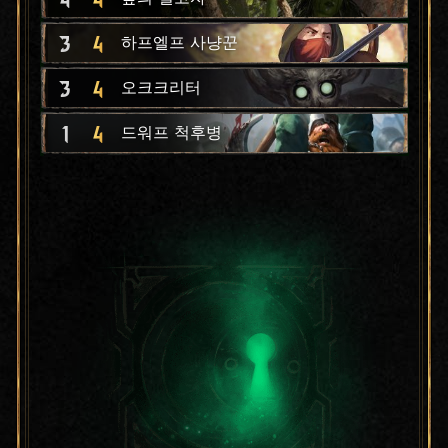
3
4
하프엘프 사냥꾼
3
4
오크크리터
1
4
드워프 척후병