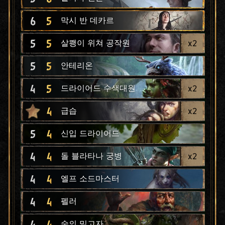
6
5
막시 반 데카르
5
5
x
2
살쾡이 위쳐 공작원
5
5
안테리온
4
5
x
2
드라이어드 수색대원
4
x
2
급습
5
4
신입 드라이어드
4
4
x
2
돌 블라타나 궁병
4
4
엘프 소드마스터
4
4
펠러
4
4
숲의 밀고자