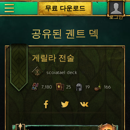
무료 다운로드
로그인
공유된 궨트 덱
게릴라 전술
scoiatael
deck
7,180
25
19
166