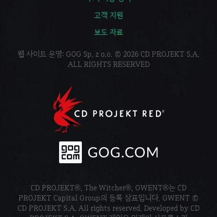
고객 지원
보도 자료
웹 사이트 운영: GOG Sp. z o.o. © 2026 CD PROJEKT S.A.
ALL RIGHTS RESERVED
CD PROJEKT®, The Witcher®, GWENT®는 CD
PROJEKT Capital Group의 등록 상표입니다. GWENT ©
CD PROJEKT S.A. All rights reserved. Developed by CD