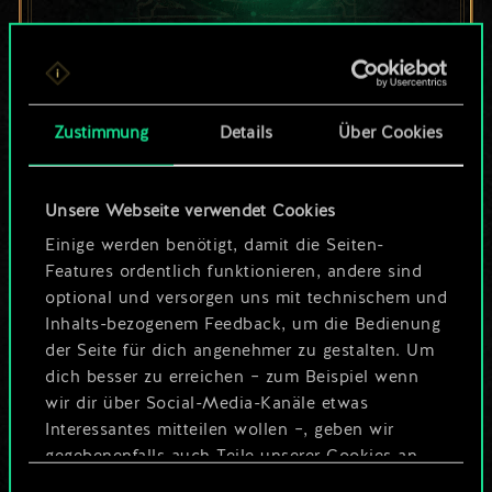
Bis jetzt ist dies nur
ein geteilter Satz
Zustimmung
Details
Über Cookies
Karten.
Unsere Webseite verwendet Cookies
Wo es doch so viel
Einige werden benötigt, damit die Seiten-
mehr sein kann!
Features ordentlich funktionieren, andere sind
optional und versorgen uns mit technischem und
Inhalts-bezogenem Feedback, um die Bedienung
der Seite für dich angenehmer zu gestalten. Um
Deck benennen und Leitfaden
dich besser zu erreichen – zum Beispiel wenn
erstellen
wir dir über Social-Media-Kanäle etwas
Interessantes mitteilen wollen –, geben wir
Deck bearbeiten
gegebenenfalls auch Teile unserer Cookies an
unsere Partner weiter. Jeder dieser optionalen
Einwilligungsauswahl