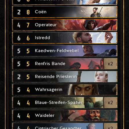
2
8
Coën
4
7
Operateur
6
6
Istredd
5
5
Kaedwen-Feldwebel
5
5
x
2
Renfris Bande
2
5
Reisende Priesterin
5
4
Wahrsagerin
4
4
x
2
Blaue-Streifen-Späher
4
4
Waideler
4
4
x
2
Cintrischer Gesandter