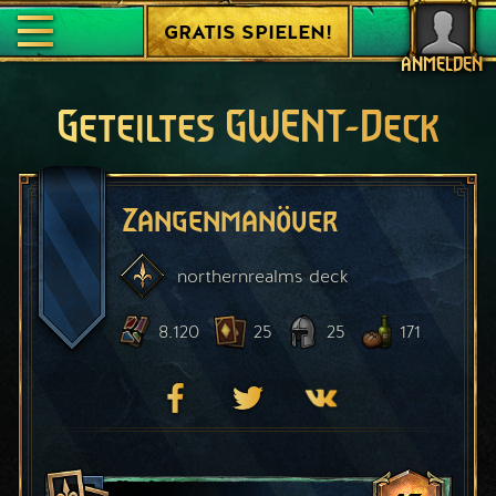
GRATIS SPIELEN!
ANMELDEN
Geteiltes GWENT-Deck
Zangenmanöver
northernrealms
deck
8.120
25
25
171