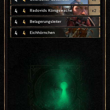
4
4
x
2
Radovids Königswache
4
4
Belagerungsleiter
4
4
Eichhörnchen