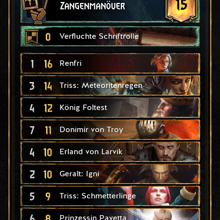
15
Zangenmanöver
0
Verfluchte Schriftrolle
1
16
Renfri
3
14
Triss: Meteoritenregen
4
12
König Foltest
7
11
Donimir von Troy
4
10
Erland von Larvik
2
10
Geralt: Igni
5
9
Triss: Schmetterlinge
6
8
Prinzessin Pavetta