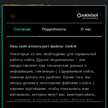
Интервью с Mya-Mon,
победителем 5
соревновательного…
22 февраля 2024 г.
комментарии (1)
Согласие
Подробности
О нас
«Бесконечный ГВИНТ» и
Совет баланса
Наш сайт использует файлы cookie
29 января 2024 г.
комментарии (3)
Некоторые из них необходимы для нормальной
работы сайта. Другие опциональны — они
предоставляют нам технические данные и
информацию, связанную с содержимым сайта,
Заключительный турнир
помогая делать его удобнее. Кроме того, мы
World Masters по
иногда делимся некоторыми файлами cookie с
ГВИНТУ пройдет в эти…
нашими партнёрами, чтобы показывать вам
8 декабря 2023 г.
комментарии (0)
материалы, которые могут вас заинтересовать,
— например, в социальных сетях. Однако все
опциональные файлы cookie требуют вашего
Выбор