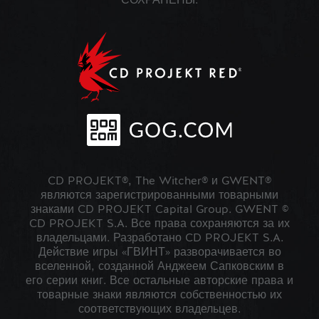
СОХРАНЕНЫ.
CD PROJEKT®, The Witcher® и GWENT®
являются зарегистрированными товарными
знаками CD PROJEKT Capital Group. GWENT ©
CD PROJEKT S.A. Все права сохраняются за их
владельцами. Разработано CD PROJEKT S.A.
Действие игры «ГВИНТ» разворачивается во
вселенной, созданной Анджеем Сапковским в
его серии книг. Все остальные авторские права и
товарные знаки являются собственностью их
соответствующих владельцев.