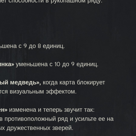
ет способности в рукопашном ряду.
шена с 9 до 8 единиц.
инка»
уменьшена с 10 до 9 единиц.
ый медведь»,
когда карта блокирует
ется визуальным эффектом.
ен»
изменена и теперь звучит так:
 в противоположный ряд и усильте ее на
ых дружественных зверей.