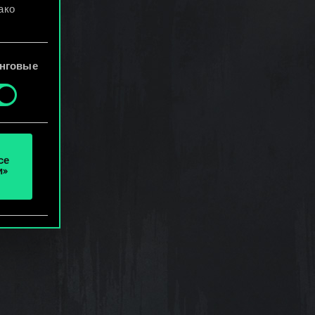
ако
файлы
нговые
се
и»