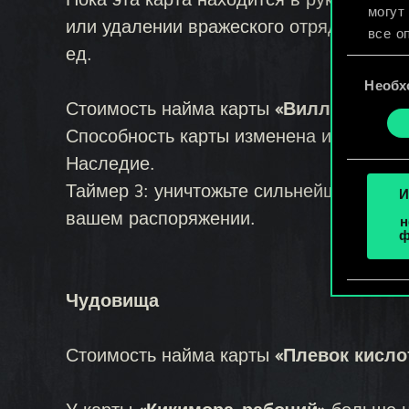
Пока эта карта находится в руке, коло
могут
или удалении вражеского отряда во вре
все о
ед.
Выбор
Найти
Необх
согласия
cooki
Стоимость найма карты
«Виллентрете
«Наст
Способность карты изменена и теперь з
Наследие.
Таймер 3: уничтожьте сильнейший отряд
И
вашем распоряжении.
н
ф
Чудовища
Стоимость найма карты
«Плевок кисло