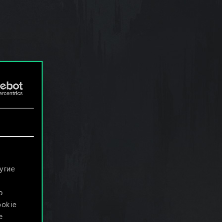
угие
о
ookie
е