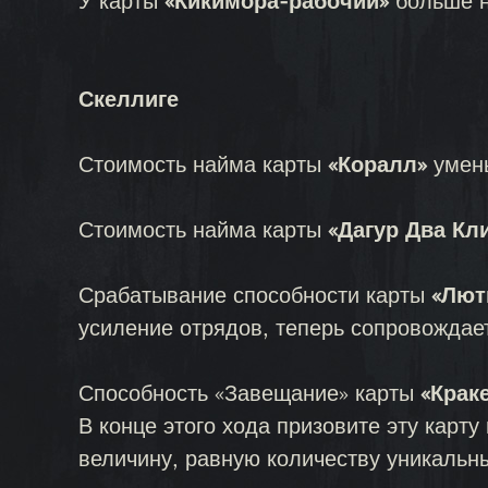
У карты
«Кикимора-рабочий»
больше н
Скеллиге
Стоимость найма карты
«Коралл»
умень
Стоимость найма карты
«Дагур Два Кл
Срабатывание способности карты
«Лют
усиление отрядов, теперь сопровожда
Способность «Завещание» карты
«Крак
В конце этого хода призовите эту карту
величину, равную количеству уникальн