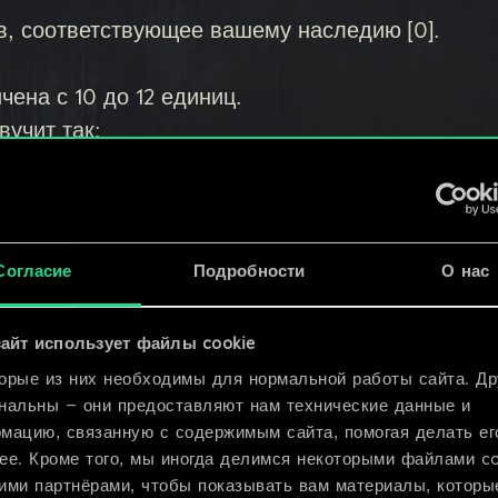
в, соответствующее вашему наследию [0].
чена с 10 до 12 единиц.
вучит так:
ма в противоположном ряду на 2 х.
ядам 1 ед. урона.
Согласие
Подробности
О нас
чена с 9 до 10 единиц.
айт использует файлы cookie
ньшена с 5 до 1 единицы.
орые из них необходимы для нормальной работы сайта. Др
единиц.
нальны — они предоставляют нам технические данные и
вучит так:
мацию, связанную с содержимым сайта, помогая делать ег
ее. Кроме того, мы иногда делимся некоторыми файлами c
ими партнёрами, чтобы показывать вам материалы, которы