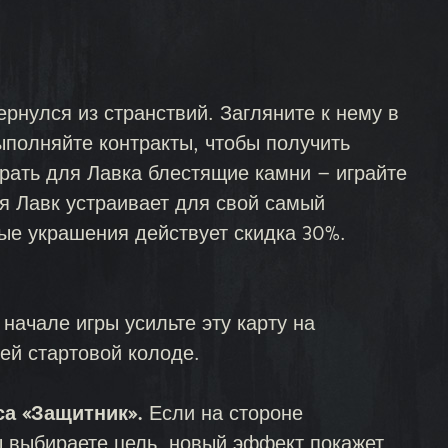
ернулся из странствий. Загляните к нему в
ыполняйте контракты, чтобы получить
брать для Лавка блестящие камни — играйте
я Лавк устраивает для свой самый
ые украшения действует скидка 30%.
 начале игры усильте эту карту на
ей стартовой колоде.
са «Защитник».
Если на стороне
вы выбираете цель, новый эффект покажет