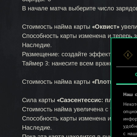
В начале матча выберите число зарядо
Стоимость найма карты
«Оквист»
увели
Способность карты изменена и теперь з
Наследие.
Размещение: создайте эффект катаклиз
Таймер 3: нанесите всем вражеским отр
Стоимость найма карты
«Плотва»
увели
Наш с
Сила карты
«Саэсентессис: пламя»
уме
Некот
Стоимость найма увеличена с 10 до 12 
опцио
Способность карты изменена и теперь з
инфор
удобн
Наследие.
с наш