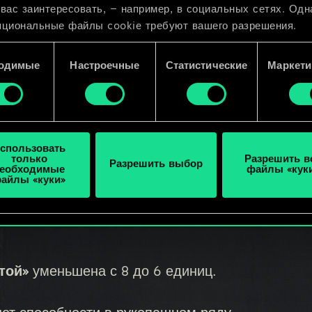
де или на поле, при каждом уничтожении
 вас заинтересовать, — например, в социальных сетях. Одн
мя вашего хода усиливайте эту карту на 1
пциональные файлы cookie требуют вашего разрешения.
 подробную информацию о том, как мы используем ваши 
одимые
Настроечные
Статистические
Маркети
e, и изменить связанные с ними параметры можно в меню
нмерт»
увеличена с 11 до 13 единиц.
ройки» ниже.
вучит так:
 (отряды) на поле, кроме Драконов в
спользовать
только
Разрешить в
Разрешить выбор
еобходимые
файлы «кук
айлы «куки»
той»
уменьшена с 8 до 6 единиц.