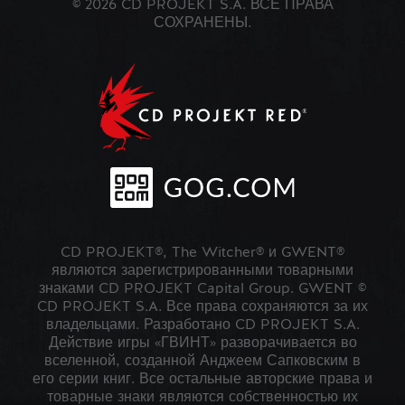
© 2026 CD PROJEKT S.A. ВСЕ ПРАВА
СОХРАНЕНЫ.
CD PROJEKT®, The Witcher® и GWENT®
являются зарегистрированными товарными
знаками CD PROJEKT Capital Group. GWENT ©
CD PROJEKT S.A. Все права сохраняются за их
владельцами. Разработано CD PROJEKT S.A.
Действие игры «ГВИНТ» разворачивается во
вселенной, созданной Анджеем Сапковским в
его серии книг. Все остальные авторские права и
товарные знаки являются собственностью их