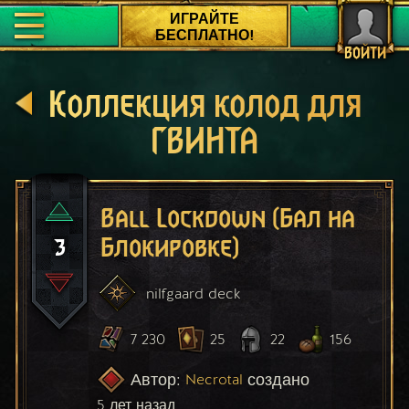
ИГРАЙТЕ
БЕСПЛАТНО!
ВОЙТИ
Коллекция колод для
ГВИНТА
Ball Lockdown (Бал на
3
Блокировке)
nilfgaard
deck
7 230
25
22
156
Автор:
создано
Necrotal
5 лет назад