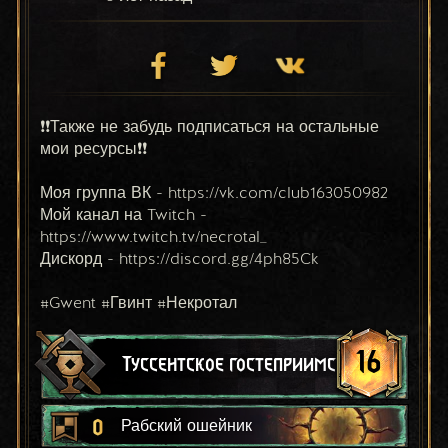
❗❗Также не забудь подписаться на остальные 
мои ресурсы❗❗
Моя группа ВК - https://vk.com/club163050982
Мой канал на Twitch - 
https://www.twitch.tv/necrotal_
Дискорд - https://discord.gg/4ph85Ck
#Gwent #Гвинт #Некротал
16
Туссентское гостеприимство
0
Рабский ошейник