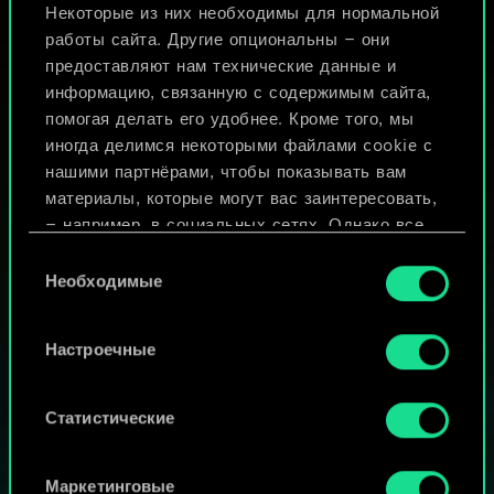
Некоторые из них необходимы для нормальной
работы сайта. Другие опциональны — они
предоставляют нам технические данные и
информацию, связанную с содержимым сайта,
помогая делать его удобнее. Кроме того, мы
иногда делимся некоторыми файлами cookie с
нашими партнёрами, чтобы показывать вам
материалы, которые могут вас заинтересовать,
— например, в социальных сетях. Однако все
опциональные файлы cookie требуют вашего
Выбор
разрешения.
Необходимые
согласия
МОЖЕТ ПАРТЕЕЧКУ В ГВИНТ?
Найти подробную информацию о том, как мы
Настроечные
ИГРАТЬ
используем ваши файлы cookie, и изменить
БЕСПЛАТНО НА ПК
связанные с ними параметры можно в меню
«Настройки» ниже.
Статистические
В этой игре есть встроенные покупки
ИГРАЙТЕ ТАКЖЕ НА:
Маркетинговые