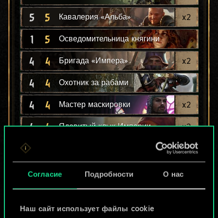
5
5
x
2
Кавалерия «Альба»
1
5
Осведомительница княгини
4
4
x
2
Бригада «Импера»
4
4
Охотник за рабами
4
4
x
2
Мастер маскировки
4
4
x
2
Ядовитый клык Империи
4
4
x
2
Охотничья стая
3
4
x
2
Охотник Ван Мурлегемов
Согласие
Подробности
О нас
Наш сайт использует файлы cookie