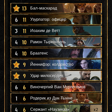
13
Бал-маскарад
6
11
Узурпатор: офицер
3
11
Иоахим де Ветт
4
10
Рамон Тырконнель
4
10
Браатенс
9
Йеннифэр: колдовство
9
Удар милосердия
6
6
Виночерпий Ван Мурлегемов
1
6
Родерик из Дун Тынне
4
6
x
2
Сержант «Наузикаа»