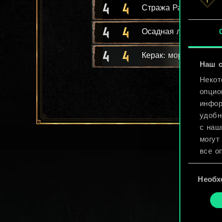
4
4
Стража Радовида
4
4
Осадная лестница
4
4
Керак: морпех
Наш с
Некот
опцио
инфор
удобн
с наш
могут
все о
Выбор
Найти
Необх
согласия
cooki
«Наст