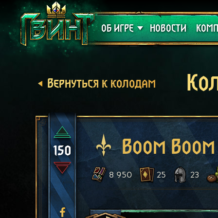
Поддержка
Алое
ОБ ИГРЕ
НОВОСТИ
КОМП
Ко
Вернуться к колодам
Boom Boom
150
8 950
25
23