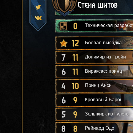
Стена щитов
0
Техническая разрабо
12
Боевая высадка
7
11
Донимир из Тройи
6
11
Вираксас: принц
4
10
Принц Анси
6
9
Кровавый Барон
5
9
Зельткирк из Гулеты
8
8
Рейнард Одо