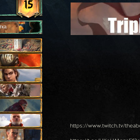
15
тка
https://www.twitch.tv/theab