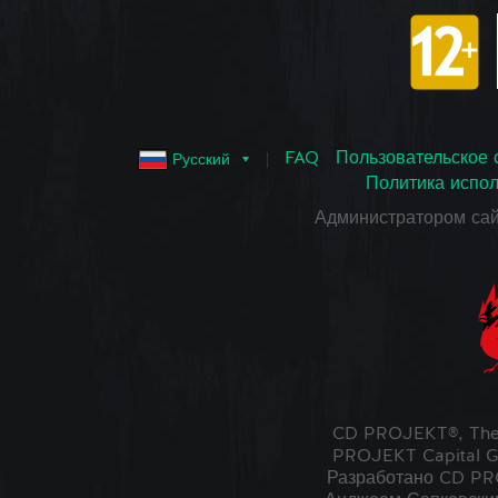
FAQ
Пользовательское 
Русский
Политика испол
Администратором са
CD PROJEKT®, The
PROJEKT Capital G
Разработано CD PRO