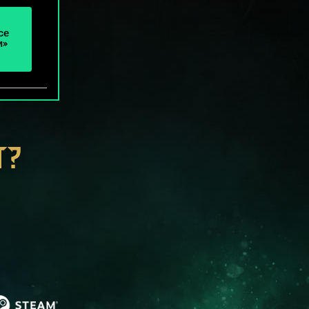
се
и»
Т?