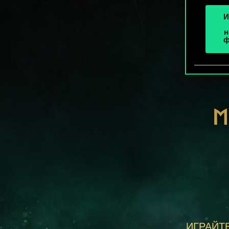
И
н
ф
М
ИГРАЙТЕ