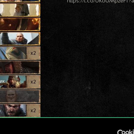
https://t.co/UKoUMpzeFf?
x
2
ик
x
2
x
2
............................................
x
2