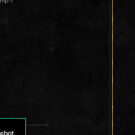
amp=1
.................................