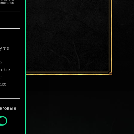
угие
о
ookie
е
ако
файлы
нговые