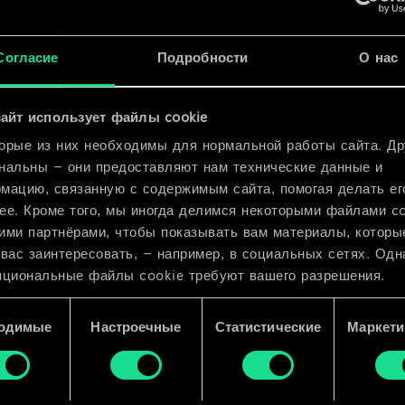
x
2
Согласие
Подробности
О нас
x
2
айт использует файлы cookie
орые из них необходимы для нормальной работы сайта. Др
нальны — они предоставляют нам технические данные и
мацию, связанную с содержимым сайта, помогая делать ег
ее. Кроме того, мы иногда делимся некоторыми файлами c
ими партнёрами, чтобы показывать вам материалы, которы
 вас заинтересовать, — например, в социальных сетях. Одн
пциональные файлы cookie требуют вашего разрешения.
 подробную информацию о том, как мы используем ваши 
одимые
Настроечные
Статистические
Маркети
e, и изменить связанные с ними параметры можно в меню
ройки» ниже.