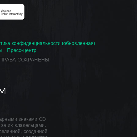
тика конфиденциальности (обновленная)
ы
Пресс-центр
СЕ ПРАВА СОХРАНЕНЫ.
арными знаками CD
за их владельцами.
селенной, созданной