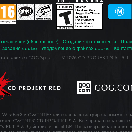
соглашение (обновленное)
Создание фан-контента
Поли
ьзования cookie
Уведомление о файлах cookie
Контакт
йта является GOG Sp. z o.o. © 2026 CD PROJEKT S.A. В
 Witcher® и GWENT® являются зарегистрированными тов
roup. GWENT © CD PROJEKT S.A. Все права сохраняются 
JEKT S.A. Действие игры «ГВИНТ» разворачивается во в