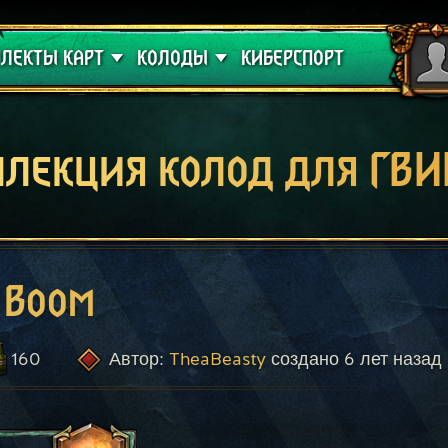
 проклятие
Гайды
ЛЕКТЫ КАРТ
КОЛОДЫ
КИБЕРСПОРТ
ллекция колод для ГВИ
 Boom
160
TheaBeasty
6 лет назад
Автор:
создано