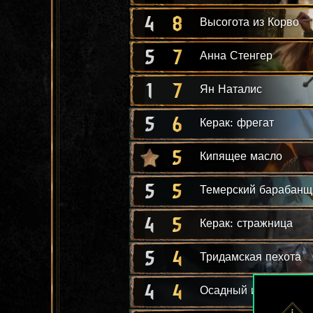
4
8
Высогота из Корво
5
7
Анна Стенгер
1
7
Ян Наталис
5
6
Керак: фрегат
5
Кипящее масло
5
5
Темерский барабанщ
4
5
Керак: стражница
5
4
Тридамская пехота
4
4
Осадный инженер