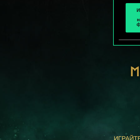
И
н
ф
М
ИГРАЙТЕ