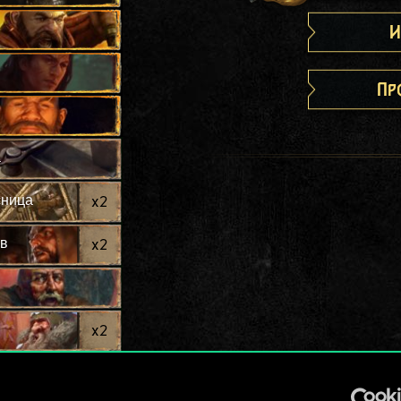
И
Пр
а
сница
x
2
ов
x
2
x
2