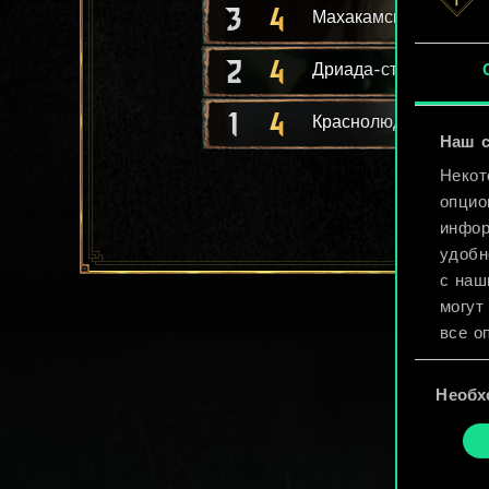
3
4
Махакамская стража
2
4
Дриада-стражница
1
4
Краснолюд-поединщ
Наш с
Некот
опцио
инфор
удобн
с наш
могут
все о
Выбор
Найти
Необх
согласия
cooki
«Наст