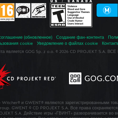
соглашение (обновленное)
Создание фан-контента
Поли
ьзования cookie
Уведомление о файлах cookie
Контакт
йта является GOG Sp. z o.o. © 2026 CD PROJEKT S.A. В
 Witcher® и GWENT® являются зарегистрированными тов
roup. GWENT © CD PROJEKT S.A. Все права сохраняются 
JEKT S.A. Действие игры «ГВИНТ» разворачивается во в