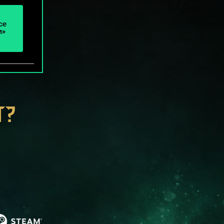
се
и»
Т?