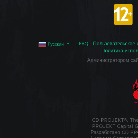
FAQ
Пользовательское 
Русский
Политика испол
Администратором са
CD PROJEKT®, The
PROJEKT Capital G
Разработано CD PRO