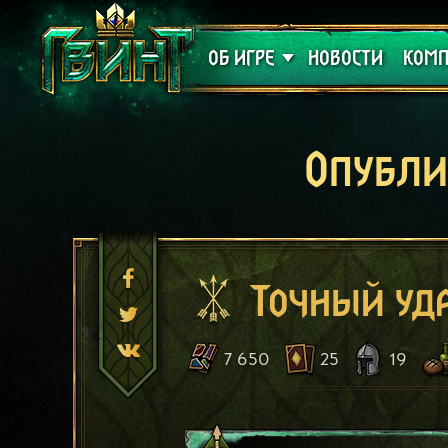
Поддержка
Алое
ОБ ИГРЕ
НОВОСТИ
КОМП
Опубли
Точный уд
7 650
25
19