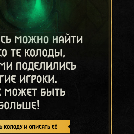
есь можно найти
ко те колоды,
ми поделились
гие игроки.
х может быть
больше!
ь колоду и описать её