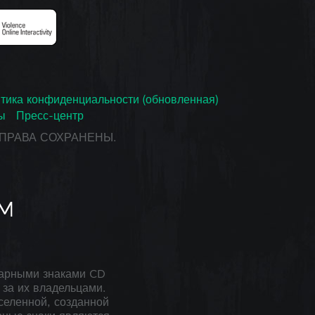
тика конфиденциальности (обновленная)
ы
Пресс-центр
СЕ ПРАВА СОХРАНЕНЫ.
арными знаками CD
за их владельцами.
селенной, созданной