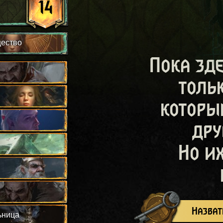
14
щество
Пока зд
толь
которы
дру
Но и
Назват
ьница