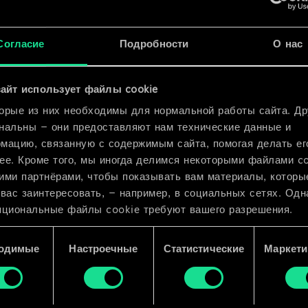
x
2
x
2
Согласие
Подробности
О нас
ик
x
2
айт использует файлы cookie
орые из них необходимы для нормальной работы сайта. Др
нальны — они предоставляют нам технические данные и
мацию, связанную с содержимым сайта, помогая делать ег
ее. Кроме того, мы иногда делимся некоторыми файлами c
ими партнёрами, чтобы показывать вам материалы, которы
 вас заинтересовать, — например, в социальных сетях. Одн
пциональные файлы cookie требуют вашего разрешения.
 подробную информацию о том, как мы используем ваши 
одимые
Настроечные
Статистические
Маркети
e, и изменить связанные с ними параметры можно в меню
ройки» ниже.