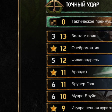
Точный удар
0
Тактическое преиму
3
13
Золтан: воин
12
Онейромантия
5
12
Филавандрель
11
Арондит
6
11
Брувер Гоог
6
10
Мунро Бруйс
9
Изукрашенная курил