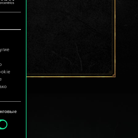
угие
о
ookie
е
ако
файлы
нговые