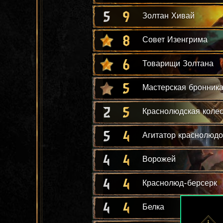
5
9
Золтан Хивай
8
Совет Изенгрима
6
Товарищи Золтана
5
Мастерская бронник
2
5
Краснолюдская коле
5
4
Агитатор краснолюд
4
4
Ворожей
4
4
Краснолюд-берсерк
4
4
Белка