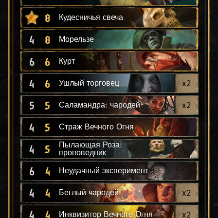
8
Кудесничья свеча
4
8
Морельзе
6
6
Курт
4
6
x
2
Ушлый торговец
5
5
x
2
Саламандра: чародей
4
5
Страж Вечного Огня
Пылающая Роза:
4
5
проповедник
6
4
Неудачный эксперимент
4
4
x
2
Беглый чародей
4
4
x
2
Инквизитор Вечного Огня