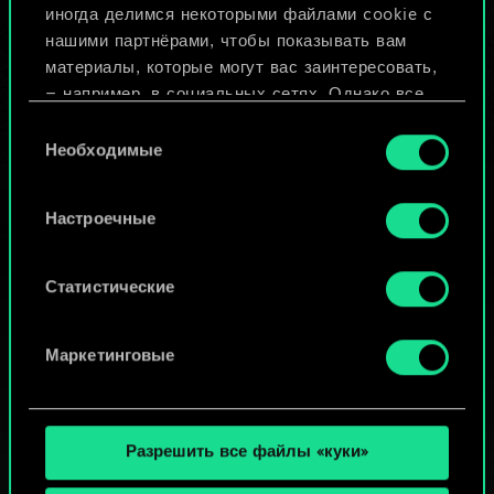
иногда делимся некоторыми файлами cookie с
ИЛИ
нашими партнёрами, чтобы показывать вам
материалы, которые могут вас заинтересовать,
— например, в социальных сетях. Однако все
Просмотреть колоды
опциональные файлы cookie требуют вашего
Выбор
разрешения.
Необходимые
согласия
Найти подробную информацию о том, как мы
Настроечные
используем ваши файлы cookie, и изменить
связанные с ними параметры можно в меню
«Настройки» ниже.
Статистические
Маркетинговые
Разрешить все файлы «куки»