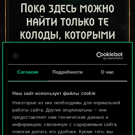
Пока здесь можно
найти только те
колоды, которыми
поделились другие
игроки.
Но их может быть
Согласие
Подробности
О нас
больше!
Наш сайт использует файлы cookie
Некоторые из них необходимы для нормальной
Назвать колоду и описать её
работы сайта. Другие опциональны — они
предоставляют нам технические данные и
информацию, связанную с содержимым сайта,
Изменить колоду
помогая делать его удобнее. Кроме того, мы