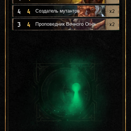
4
4
x
2
Создатель мутантов
3
4
x
2
Проповедник Вечного Огня