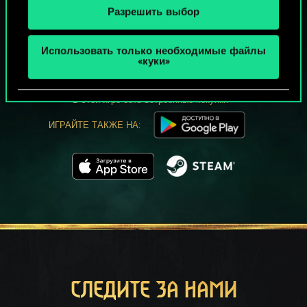
Разрешить выбор
МОЖЕТ ПАРТЕЕЧКУ В ГВИНТ?
Использовать только необходимые файлы
ИГРАТЬ
«куки»
БЕСПЛАТНО НА ПК
В этой игре есть встроенные покупки
ИГРАЙТЕ ТАКЖЕ НА:
СЛЕДИТЕ ЗА НАМИ