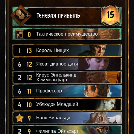
15
Теневая прибыль
0
Тактическое преимущество
1
13
Король Нищих
6
12
Яков: дивное дитя
Кирус Энгелькинд
2
12
Хеммельфарт
6
11
Профессор
4
10
Ублюдок Младший
9
Банк Вивальди
2
9
Филиппа Эйльхарт