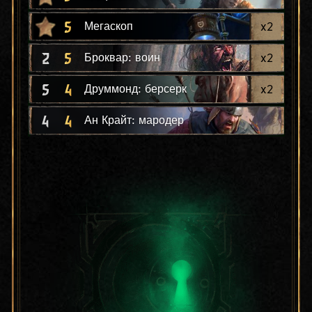
5
x
2
Мегаскоп
2
5
x
2
Броквар: воин
5
4
x
2
Друммонд: берсерк
4
4
Ан Крайт: мародер