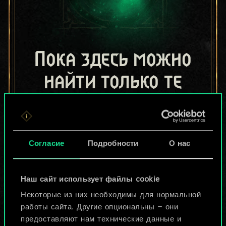
Пока здесь можно
найти только те
колоды, которыми
поделились другие
Согласие
Подробности
О нас
игроки.
Но их может быть
Наш сайт использует файлы cookie
больше!
Некоторые из них необходимы для нормальной
работы сайта. Другие опциональны — они
предоставляют нам технические данные и