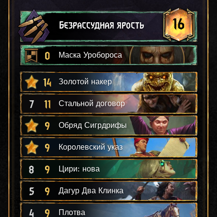
16
Безрассудная ярость
0
Маска Уробороса
14
Золотой накер
7
11
Стальной договор
9
Обряд Сигрдрифы
9
Королевский указ
8
9
Цири: нова
5
9
Дагур Два Клинка
4
9
Плотва