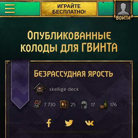
ИГРАЙТЕ
БЕСПЛАТНО!
ВОЙТИ
Опубликованные
колоды для ГВИНТА
Безрассудная ярость
skellige
deck
7 730
25
17
176