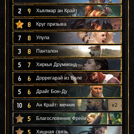
2
9
Хьялмар ан Крайт
8
Круг призыва
7
8
Улула
3
8
Панталон
5
7
Хиркья Друммонд
6
6
Доррегарай из Воле
5
6
Драйг Бон-Ду
10
6
x
2
Ан Крайт: мечник
5
Благословение Фрейи
5
Хищная связь