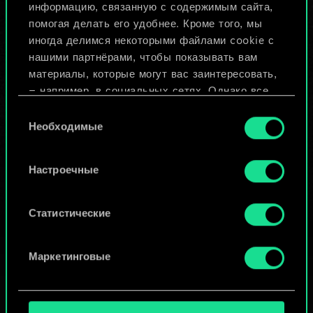
Назвать колоду и описать её
информацию, связанную с содержимым сайта,
помогая делать его удобнее. Кроме того, мы
иногда делимся некоторыми файлами cookie с
Изменить колоду
нашими партнёрами, чтобы показывать вам
материалы, которые могут вас заинтересовать,
ИЛИ
— например, в социальных сетях. Однако все
опциональные файлы cookie требуют вашего
Выбор
разрешения.
Необходимые
согласия
Просмотреть колоды
Найти подробную информацию о том, как мы
Настроечные
используем ваши файлы cookie, и изменить
связанные с ними параметры можно в меню
«Настройки» ниже.
Статистические
Маркетинговые