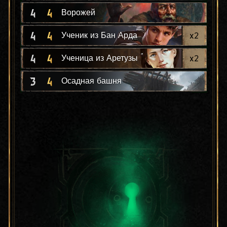
4
4
Ворожей
4
4
x
2
Ученик из Бан Арда
4
4
x
2
Ученица из Аретузы
3
4
Осадная башня