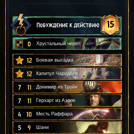
15
Побуждение к действию
0
Хрустальный череп
12
Боевая высадка
12
Капитул Чародеев
7
11
Донимир из Тройи
7
11
Герхарт из Аэлле
4
10
Месть Раффара
5
9
Шани