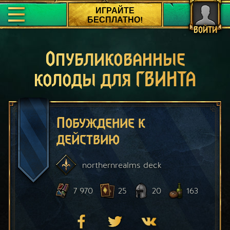
ИГРАЙТЕ
БЕСПЛАТНО!
ВОЙТИ
Опубликованные
колоды для ГВИНТА
Побуждение к
действию
northernrealms
deck
7 970
25
20
163