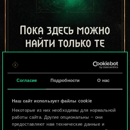
Пока здесь можно
найти только те
колоды, которыми
поделились другие
игроки.
Согласие
Подробности
О нас
Но их может быть
Наш сайт использует файлы cookie
больше!
Некоторые из них необходимы для нормальной
работы сайта. Другие опциональны — они
предоставляют нам технические данные и
Назвать колоду и описать её