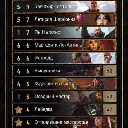
5
9
Зельткирк из Гулеты
5
7
Летисия Шарбоннэ
1
7
Ян Наталис
6
6
Маргарита Ло-Антиль
6
6
Истредд
4
6
x
2
Выпускники
4
5
Кудесник из Цинтры
1
5
x
2
Осадный мастер
4
x
2
Лебедка
4
Оттачивание мастерства