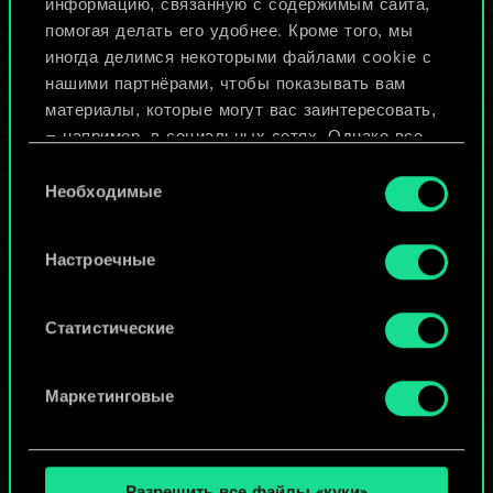
информацию, связанную с содержимым сайта,
помогая делать его удобнее. Кроме того, мы
иногда делимся некоторыми файлами cookie с
Изменить колоду
нашими партнёрами, чтобы показывать вам
материалы, которые могут вас заинтересовать,
ИЛИ
— например, в социальных сетях. Однако все
опциональные файлы cookie требуют вашего
Выбор
разрешения.
Необходимые
Просмотреть колоды
согласия
Найти подробную информацию о том, как мы
Настроечные
используем ваши файлы cookie, и изменить
связанные с ними параметры можно в меню
«Настройки» ниже.
Статистические
Маркетинговые