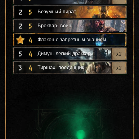
2
5
Безумный пират
2
5
Броквар: воин
4
Флакон с запретным знанием
5
4
x
2
Димун: легкий драккар
3
4
x
2
Тиршах: поединщик