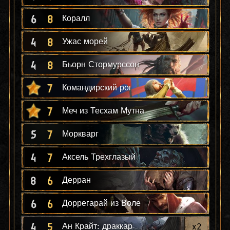
6
8
Коралл
4
8
Ужас морей
4
8
Бьорн Стормурссон
7
Командирский рог
7
Меч из Тесхам Мутна
5
7
Моркварг
4
7
Аксель Трехглазый
8
6
Дерран
6
6
Доррегарай из Воле
4
5
x
2
Ан Крайт: драккар