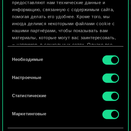
предоставляют нам технические данные и
информацию, связанную с содержимым сайта,
Назвать колоду и описать её
помогая делать его удобнее. Кроме того, мы
иногда делимся некоторыми файлами cookie с
нашими партнёрами, чтобы показывать вам
Изменить колоду
материалы, которые могут вас заинтересовать,
— например, в социальных сетях. Однако все
ИЛИ
опциональные файлы cookie требуют вашего
Выбор
разрешения.
Необходимые
согласия
Просмотреть колоды
Найти подробную информацию о том, как мы
Настроечные
используем ваши файлы cookie, и изменить
связанные с ними параметры можно в меню
«Настройки» ниже.
Статистические
Маркетинговые