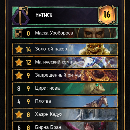
16
Натиск
0
Маска Уробороса
14
Золотой накер
12
Магический компас
9
Запрещенный ритуал
8
9
Цири: нова
4
9
Плотва
8
Хаэрн Кадух
6
8
Бирна Бран