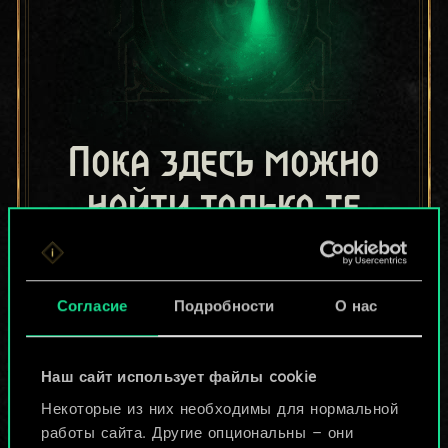
Пока здесь можно
найти только те
колоды, которыми
поделились другие
Согласие
Подробности
О нас
игроки.
Но их может быть
Наш сайт использует файлы cookie
Некоторые из них необходимы для нормальной
больше!
работы сайта. Другие опциональны — они