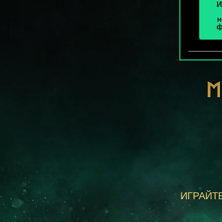
И
н
ф
М
ИГРАЙТЕ