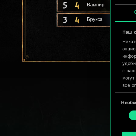
5
4
Вампир
3
4
Брукса
Наш с
Некот
опцио
инфор
удобн
с наш
могут
все о
Выбор
Найти
Необх
согласия
cooki
«Наст