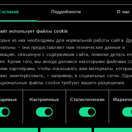
x
2
Согласие
Подробности
О нас
x
2
айт использует файлы cookie
орые из них необходимы для нормальной работы сайта. Др
нальны — они предоставляют нам технические данные и
мацию, связанную с содержимым сайта, помогая делать ег
ее. Кроме того, мы иногда делимся некоторыми файлами c
ими партнёрами, чтобы показывать вам материалы, которы
 вас заинтересовать, — например, в социальных сетях. Одн
пциональные файлы cookie требуют вашего разрешения.
 подробную информацию о том, как мы используем ваши 
одимые
Настроечные
Статистические
Маркети
e, и изменить связанные с ними параметры можно в меню
ройки» ниже.