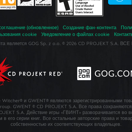
соглашение (обновленное)
Создание фан-контента
Поли
ьзования cookie
Уведомление о файлах cookie
Контакт
йта является GOG Sp. z o.o. © 2026 CD PROJEKT S.A. В
 Witcher® и GWENT® являются зарегистрированными тов
roup. GWENT © CD PROJEKT S.A. Все права сохраняются 
JEKT S.A. Действие игры «ГВИНТ» разворачивается во в
 в его серии книг. Все остальные авторские права и това
собственностью их соответствующих владельцев.