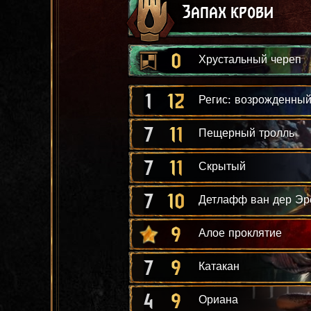
Запах крови
0
Хрустальный череп
1
12
Регис: возрожденны
7
11
Пещерный тролль
7
11
Скрытый
7
10
Детлафф ван дер Эр
9
Алое проклятие
7
9
Катакан
4
9
Ориана