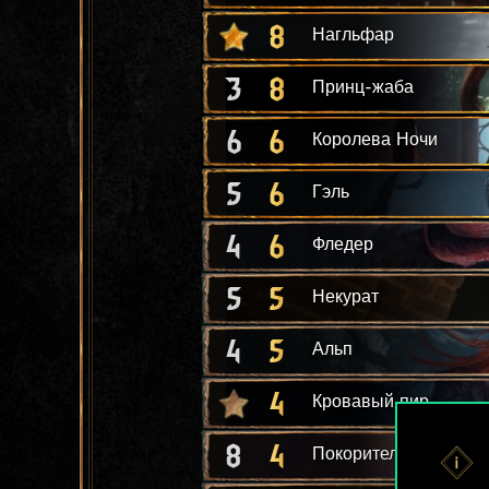
8
Нагльфар
3
8
Принц-жаба
6
6
Королева Ночи
5
6
Гэль
4
6
Фледер
5
5
Некурат
4
5
Альп
4
Кровавый пир
8
4
Покоритель из Aen El