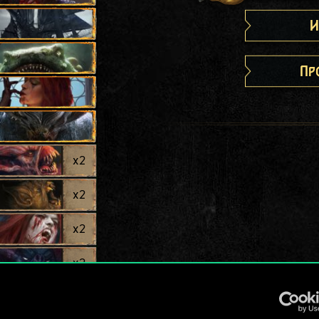
И
Пр
x
2
x
2
x
2
x
2
le
x
2