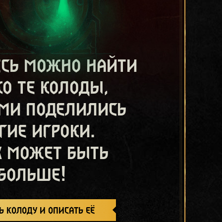
есь можно найти
ко те колоды,
ми поделились
гие игроки.
х может быть
больше!
ь колоду и описать её