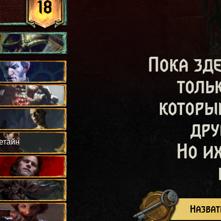
18
Пока зд
й
толь
которы
дру
етайн
Но и
Назват