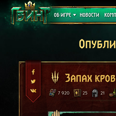
Поддержка
Алое
ОБ ИГРЕ
НОВОСТИ
КОМП
Опубли
Запах кро
7 920
25
21