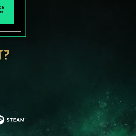
се
и»
Т?