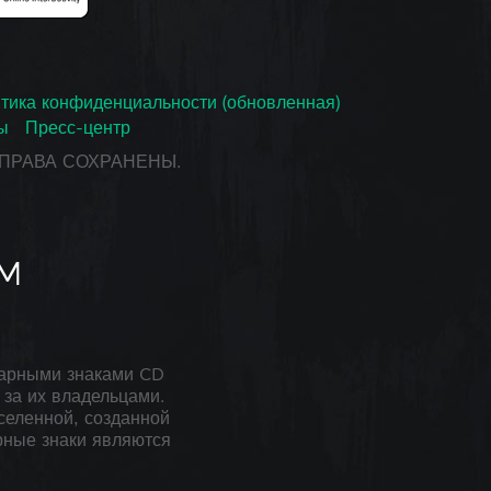
тика конфиденциальности (обновленная)
ы
Пресс-центр
СЕ ПРАВА СОХРАНЕНЫ.
арными знаками CD
за их владельцами.
селенной, созданной
рные знаки являются