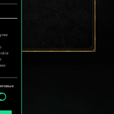
угие
о
ookie
е
ако
файлы
нговые