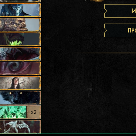
И
Пр
x
2