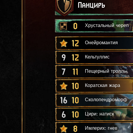
Панцирь
0
Хрустальный череп
12
Онейромантия
9
12
Кельтуллис
7
11
Пещерный тролль
10
Коратская жара
16
10
Сколопендроморф
6
10
Цири: натиск
8
Имлерих: гнев