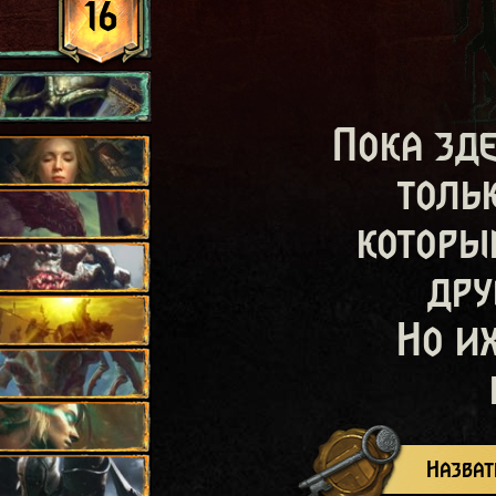
16
Пока зд
толь
которы
дру
Но и
Назват