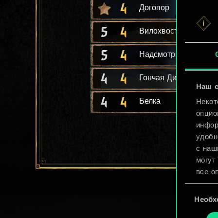
4
Договор
5
4
Вилохвост
5
4
Надсмотрщица Нагл
4
4
Гончая Дикой Охоты
Наш с
4
4
Белка
Некот
опцио
инфор
удобн
с наш
могут
все о
Выбор
Найти
Необх
согласия
cooki