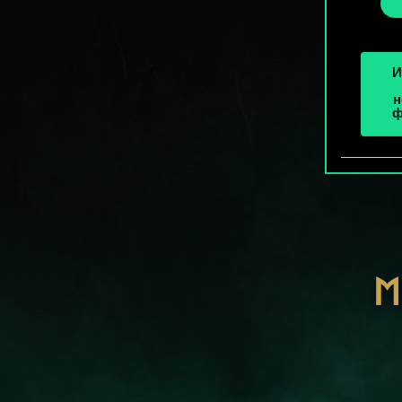
«Наст
И
н
ф
М