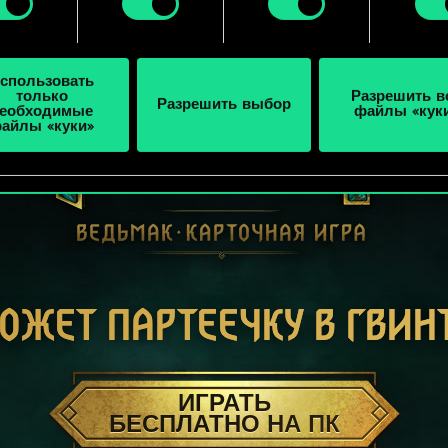
ройки» ниже.
спользовать
только
Разрешить в
Разрешить выбор
еобходимые
файлы «кук
айлы «куки»
ОЖЕТ ПАРТЕЕЧКУ В ГВИН
ИГРАТЬ
БЕСПЛАТНО НА ПК