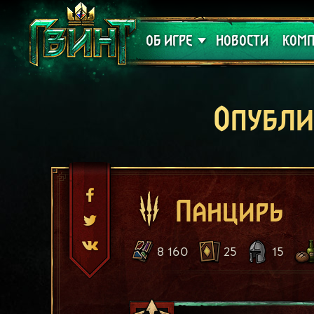
Поддержка
Алое
ОБ ИГРЕ
НОВОСТИ
КОМП
Опубли
Панцирь
8 160
25
15