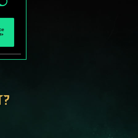
се
и»
Т?