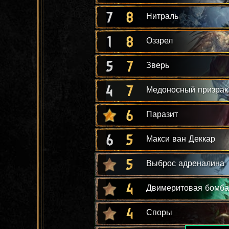
7
8
Нитраль
1
8
Оззрел
5
7
Зверь
4
7
Медоносный призрак
6
Паразит
6
5
Макси ван Деккар
5
Выброс адреналина
4
Двимеритовая бомба
4
Споры