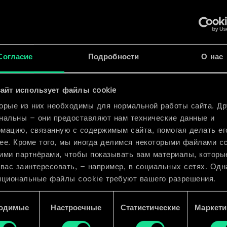
x
2
x
2
ьфара
Согласие
Подробности
О нас
x
2
айт использует файлы cookie
орые из них необходимы для нормальной работы сайта. Др
нальны — они предоставляют нам технические данные и
мацию, связанную с содержимым сайта, помогая делать ег
ее. Кроме того, мы иногда делимся некоторыми файлами c
ими партнёрами, чтобы показывать вам материалы, которы
 вас заинтересовать, — например, в социальных сетях. Одн
пциональные файлы cookie требуют вашего разрешения.
 подробную информацию о том, как мы используем ваши 
одимые
Настроечные
Статистические
Маркети
e, и изменить связанные с ними параметры можно в меню