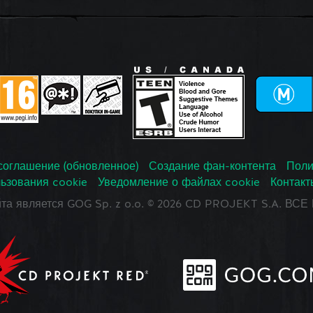
соглашение (обновленное)
Создание фан-контента
Поли
ьзования cookie
Уведомление о файлах cookie
Контакт
йта является GOG Sp. z o.o. © 2026 CD PROJEKT S.A. В