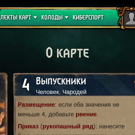
 проклятие
Гайды
ЛЕКТЫ КАРТ
КОЛОДЫ
КИБЕРСПОРТ
О карте
4
Выпускники
Человек, Чародей
Размещение
: если оба значения не
меньше 4, добавьте
рвение
.
Приказ
(
рукопашный ряд
): нанесите