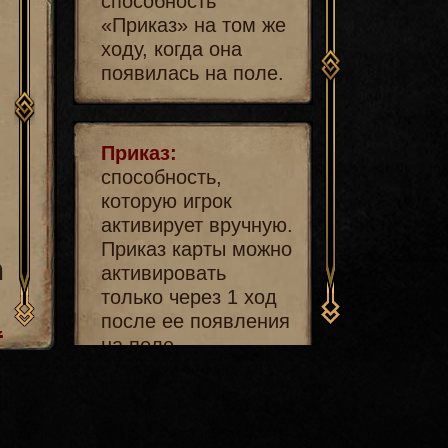
способность
«Приказ» на том же
ходу, когда она
появилась на поле.
Приказ:
способность,
н
которую игрок
активирует вручную.
Приказ карты можно
а
активировать
только через 1 ход
после ее появления
й
на поле.
Рукопашный ряд: