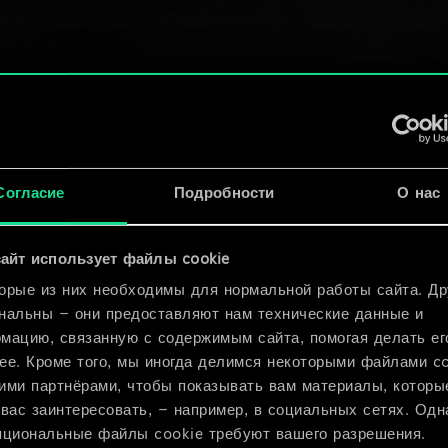
урона вражескому
отряду.
Ученица из
4
Аретузы
Человек, Чародей
Выдержка
Согласие
Подробности
О нас
дальнобойный ряд
(
).
Приказ
дальнобойный
айт использует файлы cookie
(
ряд
): усильте
орые из них необходимы для нормальной работы сайта. Др
нальны — они предоставляют нам технические данные и
дружественный отряд
мацию, связанную с содержимым сайта, помогая делать ег
на [0] ед.
ее. Кроме того, мы иногда делимся некоторыми файлами c
ими партнёрами, чтобы показывать вам материалы, которы
По правде говоря, они оба давно этого
 вас заинтересовать, — например, в социальных сетях. Одн
ждали. В академии-то на живых мишеня
пциональные файлы cookie требуют вашего разрешения.