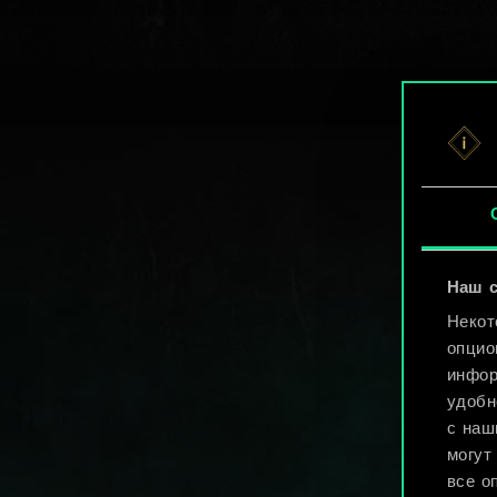
Наш с
Некот
опцио
инфор
удобн
с наш
могут
все о