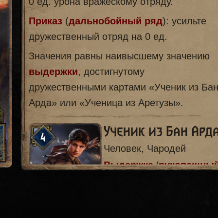
0 ед. урона вражескому отряду.
Приказ
(
дальнобойный ряд
): усильте
дружественный отряд на 0 ед.
Значения равны наивысшему значению
выдержки
, достигнутому
дружественными картами «Ученик из Ба
Арда» или «Ученица из Аретузы».
Ученик из Бан Ард
4
Человек, Чародей
Выдержка
рукопашны
(
ряд
).
Приказ
рукопашный
(
ряд
): нанесите [0] ед.