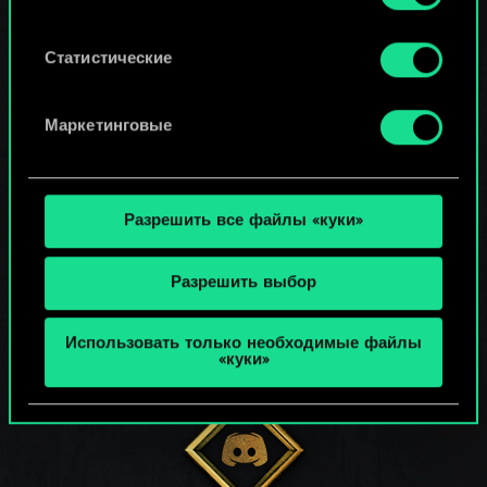
используем ваши файлы cookie, и изменить
СЛЕДИТЕ ЗА НАМИ
связанные с ними параметры можно в меню
«Настройки» ниже.
Статистические
Маркетинговые
Разрешить все файлы «куки»
Разрешить выбор
Использовать только необходимые файлы
«куки»