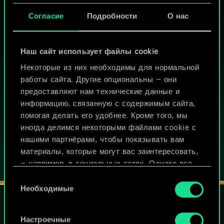
Согласие
Подробности
О нас
МОЖЕТ ПАРТЕЕЧКУ В ГВИНТ?
Наш сайт использует файлы cookie
ИГРАТЬ
БЕСПЛАТНО НА ПК
Некоторые из них необходимы для нормальной
работы сайта. Другие опциональны — они
В этой игре есть встроенные покупки
предоставляют нам технические данные и
информацию, связанную с содержимым сайта,
ИГРАЙТЕ ТАКЖЕ НА:
помогая делать его удобнее. Кроме того, мы
иногда делимся некоторыми файлами cookie с
нашими партнёрами, чтобы показывать вам
материалы, которые могут вас заинтересовать,
— например, в социальных сетях. Однако все
опциональные файлы cookie требуют вашего
Выбор
разрешения.
Необходимые
согласия
Найти подробную информацию о том, как мы
Настроечные