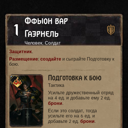
Ффыон вар
1
Гаэрнель
Человек, Солдат
Защитник
.
Размещение
:
создайте
и сыграйте Подготовку к
бою.
Подготовка к бою
Тактика
Усильте дружественный отряд
на 4 ед. и добавьте ему 2 ед.
брони
.
Если это солдат, тогда
усильте его на 6 ед. и
брони
добавьте 2 ед.
.