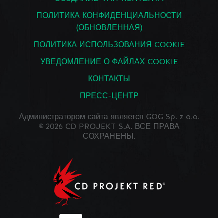
ПОЛИТИКА КОНФИДЕНЦИАЛЬНОСТИ
(ОБНОВЛЕННАЯ)
Лавк: рыцарь
ПОЛИТИКА ИСПОЛЬЗОВАНИЯ COOKIE
10
Огроид, Символ, Рыцарь
УВЕДОМЛЕНИЕ О ФАЙЛАХ COOKIE
Размещение
заблокируйте
:
КОНТАКТЫ
отряд.
ПРЕСС-ЦЕНТР
Администратором сайта является GOG Sp. z o.o.
© 2026 CD PROJEKT S.A. ВСЕ ПРАВА
СОХРАНЕНЫ.
Лавк: рыцарь
10
Огроид, Символ, Рыцарь
Размещение
: усильте
случайный отряд в вашей
руке на 2 ед.