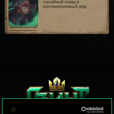
случайный отряд в
противоположный ряд.
Лавк: чародей
4
Огроид, Чародей, Символ
Размещение
создайте
:
случайные эффекты ряда во
всех рядах на 3 х.
Лавк: чародей
4
Огроид, Чародей, Символ
Размещение
: случайным
образом распределите 13 ед.
урона между всеми
остальными отрядами на