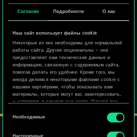
поле.
Согласие
Подробности
О нас
Лавк: чародей
4
МОЖЕТ ПАРТЕЕЧКУ В ГВИНТ?
Огроид, Чародей, Символ
Наш сайт использует файлы cookie
Размещение
создайте
:
ИГРАТЬ
Некоторые из них необходимы для нормальной
случайный отряд в случайном
БЕСПЛАТНО НА ПК
ряду на обеих сторонах поля.
работы сайта. Другие опциональны — они
предоставляют нам технические данные и
В этой игре есть встроенные покупки
информацию, связанную с содержимым сайта,
ИГРАЙТЕ ТАКЖЕ НА:
помогая делать его удобнее. Кроме того, мы
иногда делимся некоторыми файлами cookie с
Лавк: охотник
6
нашими партнёрами, чтобы показывать вам
Огроид, Символ
материалы, которые могут вас заинтересовать,
Размещение
: сыграйте
— например, в социальных сетях. Однако все
случайную карту из вашей
опциональные файлы cookie требуют вашего
колоды.
Выбор
разрешения.
Необходимые
согласия
Найти подробную информацию о том, как мы
Настроечные