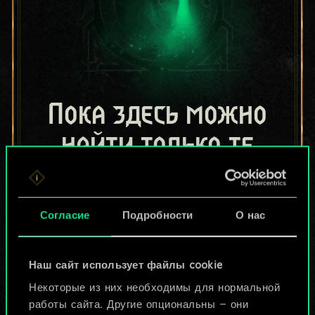
Пока здесь можно
найти только те
колоды, которыми
поделились другие
Согласие
Подробности
О нас
игроки.
Но их может быть
Наш сайт использует файлы cookie
Некоторые из них необходимы для нормальной
больше!
работы сайта. Другие опциональны — они