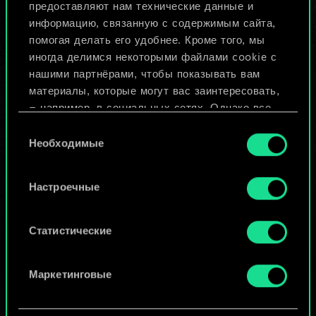
предоставляют нам технические данные и
информацию, связанную с содержимым сайта,
Назвать колоду и описать её
помогая делать его удобнее. Кроме того, мы
иногда делимся некоторыми файлами cookie с
нашими партнёрами, чтобы показывать вам
Изменить колоду
материалы, которые могут вас заинтересовать,
— например, в социальных сетях. Однако все
ИЛИ
опциональные файлы cookie требуют вашего
Выбор
разрешения.
Необходимые
согласия
Просмотреть колоды
Найти подробную информацию о том, как мы
Настроечные
используем ваши файлы cookie, и изменить
связанные с ними параметры можно в меню
«Настройки» ниже.
Статистические
Маркетинговые