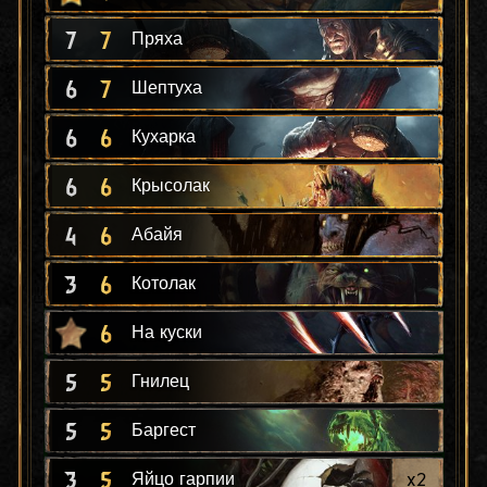
7
7
Пряха
6
7
Шептуха
6
6
Кухарка
6
6
Крысолак
4
6
Абайя
3
6
Котолак
6
На куски
5
5
Гнилец
5
5
Баргест
3
5
x
2
Яйцо гарпии