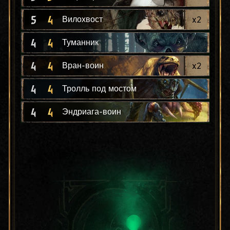
5
4
x
2
Вилохвост
4
4
Туманник
4
4
x
2
Вран-воин
4
4
Тролль под мостом
4
4
Эндриага-воин