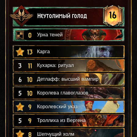
16
Неутолимый голод
0
Урна теней
13
Карга
3
11
Кухарка: ритуал
6
10
Детлафф: высший вампир
5
10
Королева главоглазов
9
Королевский указ
5
9
Троллиха из Вергена
8
Шепчущий холм