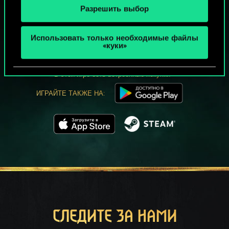
Разрешить выбор
МОЖЕТ ПАРТЕЕЧКУ В ГВИНТ?
Использовать только необходимые файлы
ИГРАТЬ
«куки»
БЕСПЛАТНО НА ПК
В этой игре есть встроенные покупки
ИГРАЙТЕ ТАКЖЕ НА:
СЛЕДИТЕ ЗА НАМИ