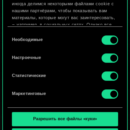
иногда делимся некоторыми файлами cookie с
ИЛИ
нашими партнёрами, чтобы показывать вам
материалы, которые могут вас заинтересовать,
— например, в социальных сетях. Однако все
Просмотреть колоды
опциональные файлы cookie требуют вашего
Выбор
разрешения.
Необходимые
согласия
Найти подробную информацию о том, как мы
Настроечные
используем ваши файлы cookie, и изменить
связанные с ними параметры можно в меню
«Настройки» ниже.
Статистические
Маркетинговые
Разрешить все файлы «куки»