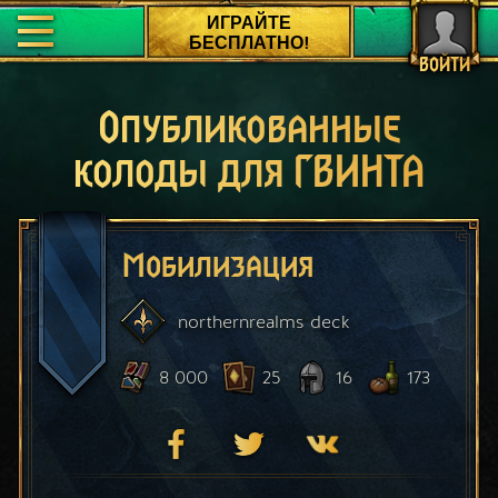
ИГРАЙТЕ
БЕСПЛАТНО!
ВОЙТИ
Опубликованные
колоды для ГВИНТА
Мобилизация
northernrealms
deck
8 000
25
16
173