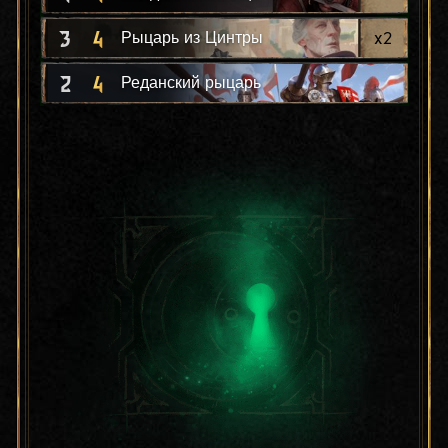
3
4
x
2
Рыцарь из Цинтры
2
4
Реданский рыцарь