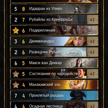
5
8
Идарран из Уливо
2
7
x
2
Рубайлы из Кринфрида
6
Подкрепление
3
6
x
2
Двимвеандра
2
6
x
2
Разведчик Рубайл
6
5
Макси ван Деккар
5
x
2
Состязание по чародейству
4
Махакамский эль
7
4
Проклятый рыцарь
4
4
x
2
Осадная лестница