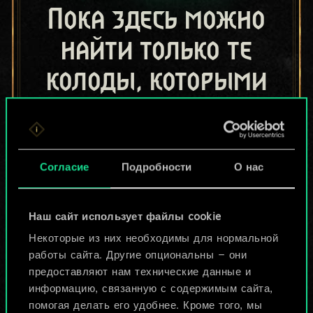
Пока здесь можно
найти только те
колоды, которыми
поделились другие
игроки.
Но их может быть
Согласие
Подробности
О нас
больше!
Наш сайт использует файлы cookie
Некоторые из них необходимы для нормальной
Назвать колоду и описать её
работы сайта. Другие опциональны — они
предоставляют нам технические данные и
информацию, связанную с содержимым сайта,
Изменить колоду
помогая делать его удобнее. Кроме того, мы