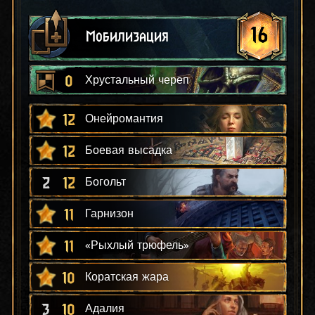
16
Мобилизация
0
Хрустальный череп
12
Онейромантия
12
Боевая высадка
2
12
Богольт
11
Гарнизон
11
«Рыхлый трюфель»
10
Коратская жара
3
10
Адалия