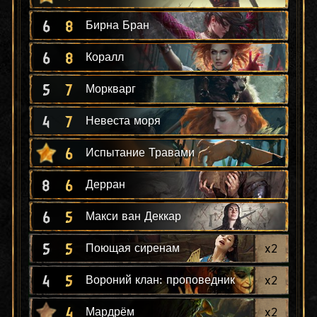
6
8
Бирна Бран
6
8
Коралл
5
7
Моркварг
4
7
Невеста моря
6
Испытание Травами
8
6
Дерран
6
5
Макси ван Деккар
5
5
x
2
Поющая сиренам
4
5
x
2
Вороний клан: проповедник
4
x
2
Мардрём