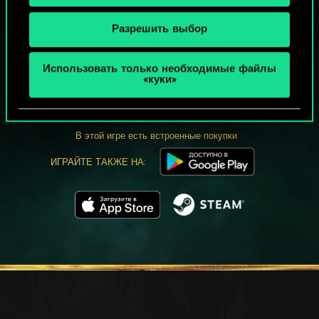
Разрешить выбор
МОЖЕТ ПАРТЕЕЧКУ В ГВИНТ?
Использовать только необходимые файлы
«куки»
ИГРАТЬ
БЕСПЛАТНО НА ПК
В этой игре есть встроенные покупки
ИГРАЙТЕ ТАКЖЕ НА: