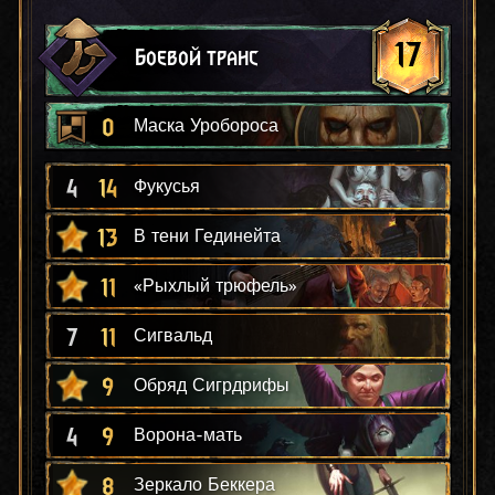
17
Боевой транс
0
Маска Уробороса
4
14
Фукусья
13
В тени Гединейта
11
«Рыхлый трюфель»
7
11
Сигвальд
9
Обряд Сигрдрифы
4
9
Ворона-мать
8
Зеркало Беккера