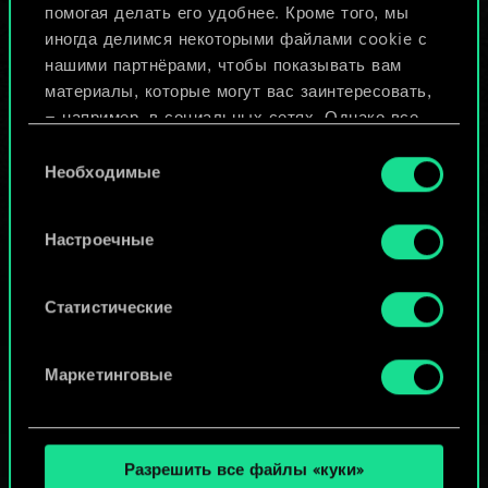
помогая делать его удобнее. Кроме того, мы
Изменить колоду
иногда делимся некоторыми файлами cookie с
нашими партнёрами, чтобы показывать вам
ИЛИ
материалы, которые могут вас заинтересовать,
— например, в социальных сетях. Однако все
опциональные файлы cookie требуют вашего
Выбор
Просмотреть колоды
разрешения.
Необходимые
согласия
Найти подробную информацию о том, как мы
Настроечные
используем ваши файлы cookie, и изменить
связанные с ними параметры можно в меню
«Настройки» ниже.
Статистические
Маркетинговые
Разрешить все файлы «куки»