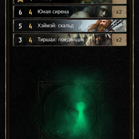
6
4
x
2
Юная сирена
5
4
Хэймэй: скальд
3
4
x
2
Тиршах: поединщик