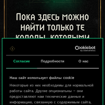
Пока здесь можно
найти только те
колоды, которыми
поделились другие
игроки.
Согласие
Подробности
О нас
Но их может быть
больше!
Наш сайт использует файлы cookie
Некоторые из них необходимы для нормальной
работы сайта. Другие опциональны — они
Назвать колоду и описать её
предоставляют нам технические данные и
информацию, связанную с содержимым сайта,