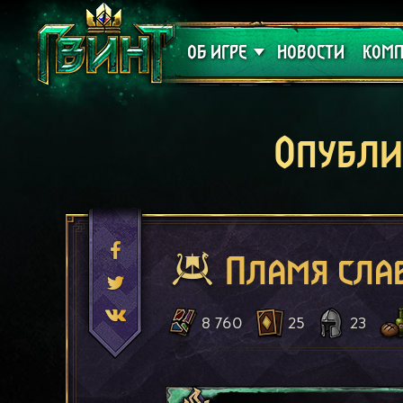
Поддержка
Алое
ОБ ИГРЕ
НОВОСТИ
КОМП
Опубли
Пламя сла
8 760
25
23