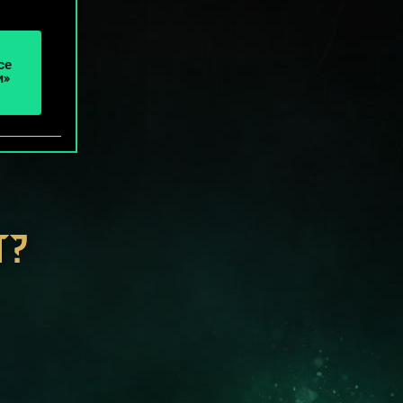
се
и»
Т?