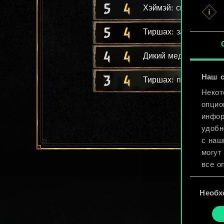
5
4
Хэймэй: скальд
5
4
Тиршах: захватчица
4
4
Дикий медведь
3
4
Наш с
Тиршах: поединщик
Некот
опцио
инфор
удобн
с наш
могут
все о
Выбор
Найти
Необх
согласия
cooki
«Наст