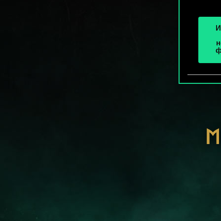
И
н
ф
М