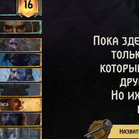
16
Пока зд
толь
которы
дру
Но и
жаса
Назват