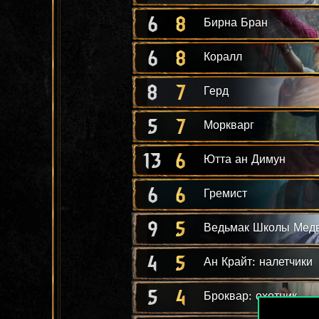
6
8
Бирна Бран
6
8
Коралл
8
7
Герд
5
7
Моркварг
13
6
Ютта ан Димун
6
6
Гремист
9
5
Ведьмак Школы Мед
4
5
Ан Крайт: налетчики
5
4
Броквар: охотник