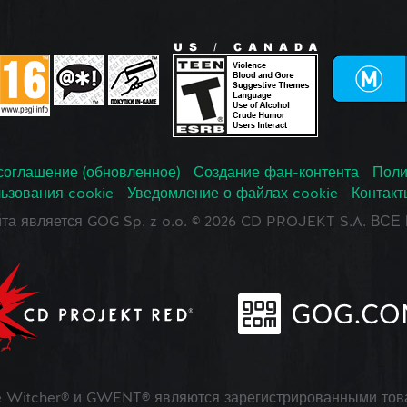
соглашение (обновленное)
Создание фан-контента
Поли
ьзования cookie
Уведомление о файлах cookie
Контакт
йта является GOG Sp. z o.o. © 2026 CD PROJEKT S.A. В
 Witcher® и GWENT® являются зарегистрированными тов