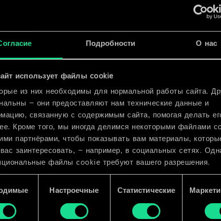
x
2
Согласие
Подробности
О нас
x
2
айт использует файлы cookie
x
2
орые из них необходимы для нормальной работы сайта. Др
нальны — они предоставляют нам технические данные и
мацию, связанную с содержимым сайта, помогая делать ег
ее. Кроме того, мы иногда делимся некоторыми файлами c
ими партнёрами, чтобы показывать вам материалы, которы
 вас заинтересовать, — например, в социальных сетях. Одн
пциональные файлы cookie требуют вашего разрешения.
 подробную информацию о том, как мы используем ваши 
одимые
Настроечные
Статистические
Маркети
e, и изменить связанные с ними параметры можно в меню
ройки» ниже.