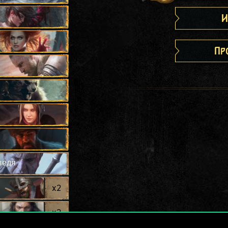
И
Пр
ведя
x
2
x
2