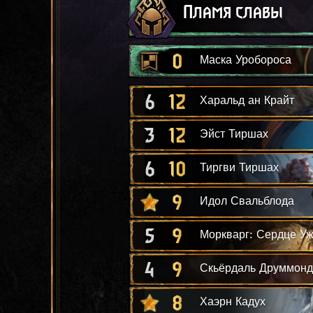
Пламя славы
0
Маска Уробороса
6
12
Харальд ан Крайт
3
12
Эйст Тиршах
6
10
Тиргви Тиршах
9
Идол Свальблода
5
9
Моркварг: Сердце У
4
9
Скьёрдаль Друммонд
8
Хаэрн Кадух