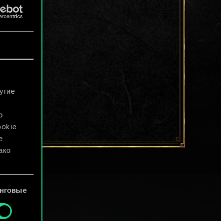
угие
о
ookie
е
ако
файлы
нговые