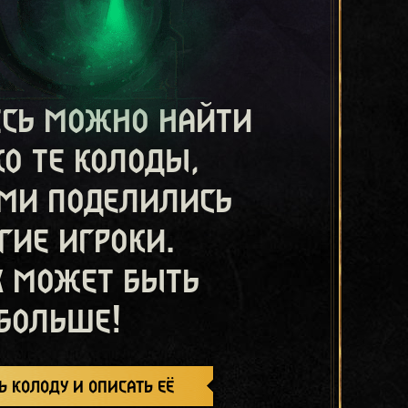
есь можно найти
ко те колоды,
ми поделились
гие игроки.
х может быть
больше!
ь колоду и описать её