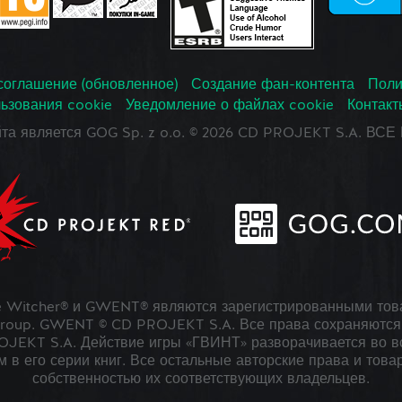
соглашение (обновленное)
Создание фан-контента
Поли
ьзования cookie
Уведомление о файлах cookie
Контакт
йта является GOG Sp. z o.o. © 2026 CD PROJEKT S.A. В
 Witcher® и GWENT® являются зарегистрированными тов
roup. GWENT © CD PROJEKT S.A. Все права сохраняются 
JEKT S.A. Действие игры «ГВИНТ» разворачивается во в
 в его серии книг. Все остальные авторские права и това
собственностью их соответствующих владельцев.