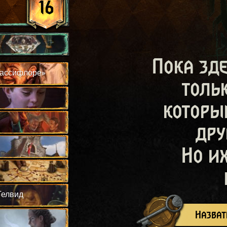
16
Пока зд
ассифлоре»
толь
которы
дру
Но и
Гелвид
Назват