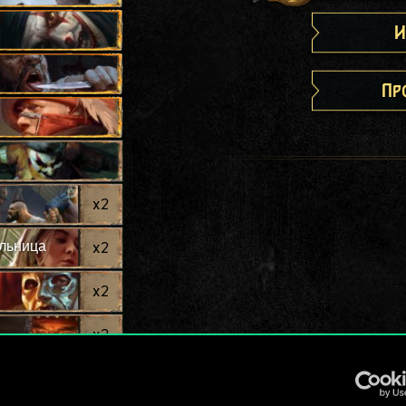
И
Пр
x
2
льница
x
2
x
2
x
2
в
x
2