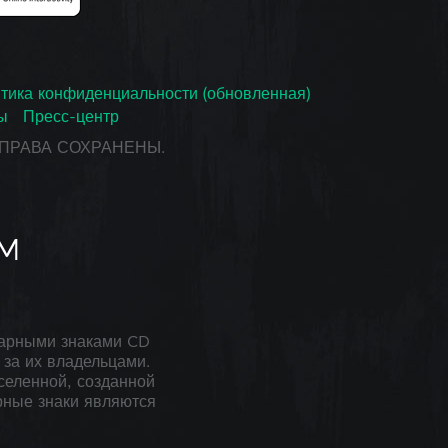
тика конфиденциальности (обновленная)
ы
Пресс-центр
СЕ ПРАВА СОХРАНЕНЫ.
арными знаками CD
за их владельцами.
селенной, созданной
рные знаки являются