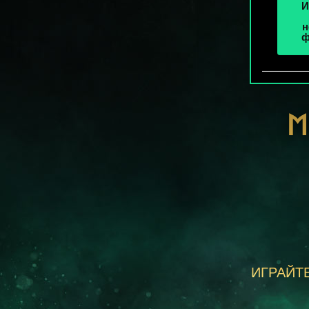
И
н
ф
М
ИГРАЙТЕ