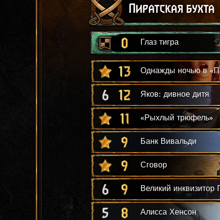
Пиратская бухта
0
Глаз тигра
13
Однажды ночью в «П
6
12
Яков: дивное дитя
11
«Рыхлый трюфель»
9
Банк Вивальди
9
Сговор
6
9
Великий инквизитор 
5
8
Алисса Хенсон