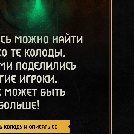
есь можно найти
ко те колоды,
ми поделились
гие игроки.
х может быть
больше!
ь колоду и описать её