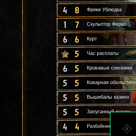
4
8
Фрики Ублюдка
1
7
Скульптор Ферко
6
6
Курт
5
Час расплаты
6
5
Кровавые союзники
5
5
Коварная обольстите
5
5
Вышибалы казино
5
5
Запуганный кузнец
4
4
Разбойники с канало