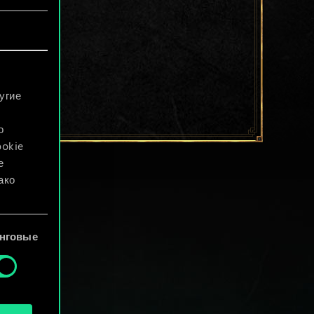
угие
о
ookie
е
ако
файлы
нговые