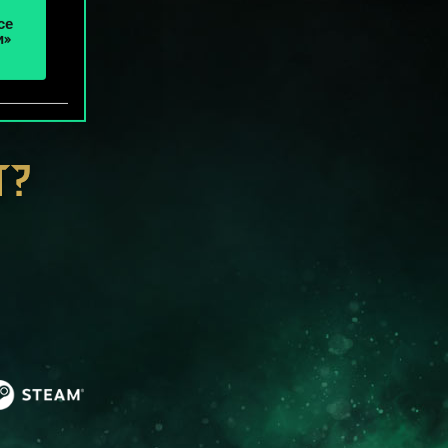
се
и»
Т?