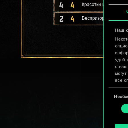
4
4
Красотки из «Пасси
2
4
Беспризорники
Наш с
Некот
опцио
инфор
удобн
с наш
могут
все о
Выбор
Найти
Необх
согласия
cooki
«Наст