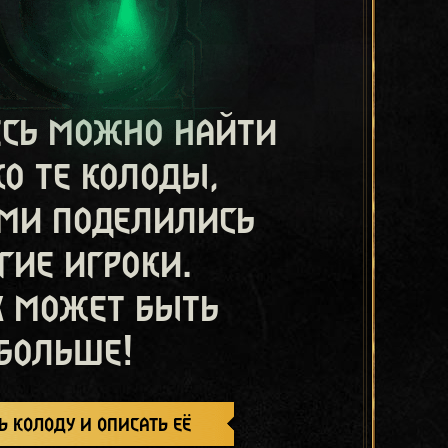
есь можно найти
ко те колоды,
ми поделились
гие игроки.
х может быть
больше!
ь колоду и описать её