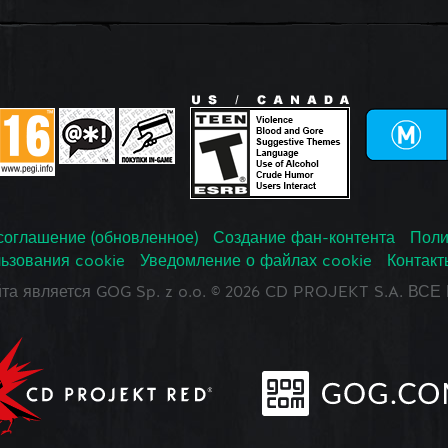
соглашение (обновленное)
Создание фан-контента
Поли
ьзования cookie
Уведомление о файлах cookie
Контакт
йта является GOG Sp. z o.o. © 2026 CD PROJEKT S.A. В