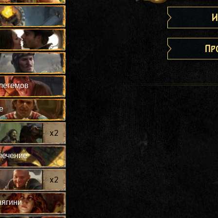
И
Пр
легемов
е
x
2
лечение
x
2
нягини