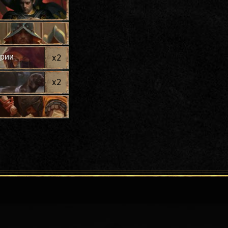
рии
x
2
x
2