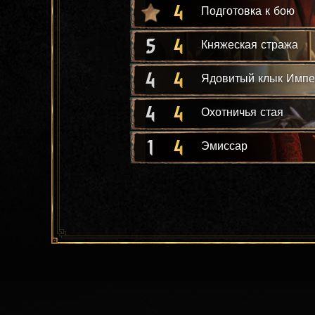
4
Подготовка к бою
5
4
Княжеская стража
4
4
Ядовитый клык Импе
4
4
Охотничья стая
1
4
Эмиссар