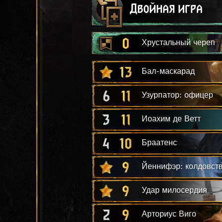
Двойная игра
0
Хрустальный череп
13
Бал-маскарад
6
11
Узурпатор: офицер
3
11
Иоахим де Ветт
4
10
Браатенс
9
Йеннифэр: колдовст
9
Удар милосердия
2
9
Арториус Виго