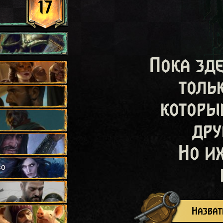
17
Пока зд
толь
которы
дру
Но и
во
Назват