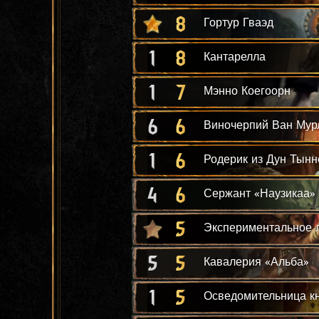
8
Гортур Гваэд
1
8
Кантарелла
1
7
Мэнно Коегоорн
6
6
Виночерпий Ван Мур
1
6
Родерик из Дун Тынн
4
6
Сержант «Наузикаа»
5
Экспериментальное 
5
5
Кавалерия «Альба»
1
5
Осведомительница к