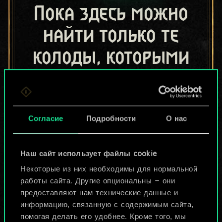
Пока здесь можно
найти только те
колоды, которыми
поделились другие
игроки.
Но их может быть
Согласие
Подробности
О нас
больше!
Наш сайт использует файлы cookie
Некоторые из них необходимы для нормальной
Назвать колоду и описать её
работы сайта. Другие опциональны — они
предоставляют нам технические данные и
информацию, связанную с содержимым сайта,
Изменить колоду
помогая делать его удобнее. Кроме того, мы