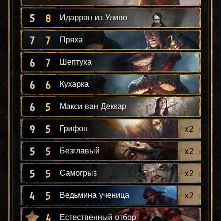
5
8
Идарран из Уливо
7
7
Пряха
6
7
Шептуха
6
6
Кухарка
6
5
Макси ван Деккар
9
5
x
2
Грифон
5
5
x
2
Безглавый
5
5
x
2
Самогрыз
4
5
x
2
Ведьмина ученица
4
Естественный отбор