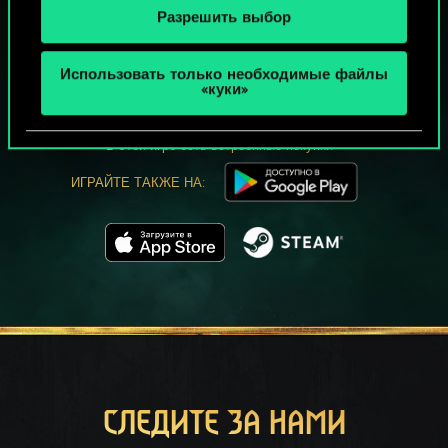
Разрешить выбор
МОЖЕТ ПАРТЕЕЧКУ В ГВИНТ?
Использовать только необходимые файлы
ИГРАТЬ
«куки»
БЕСПЛАТНО НА ПК
В этой игре есть встроенные покупки
ИГРАЙТЕ ТАКЖЕ НА:
СЛЕДИТЕ ЗА НАМИ