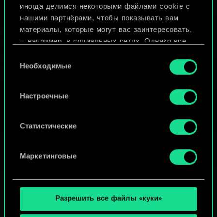
иногда делимся некоторыми файлами cookie с
ИЛИ
нашими партнёрами, чтобы показывать вам
материалы, которые могут вас заинтересовать,
— например, в социальных сетях. Однако все
Просмотреть колоды
опциональные файлы cookie требуют вашего
Выбор
разрешения.
Необходимые
согласия
Найти подробную информацию о том, как мы
Настроечные
используем ваши файлы cookie, и изменить
связанные с ними параметры можно в меню
«Настройки» ниже.
Статистические
Маркетинговые
Разрешить все файлы «куки»