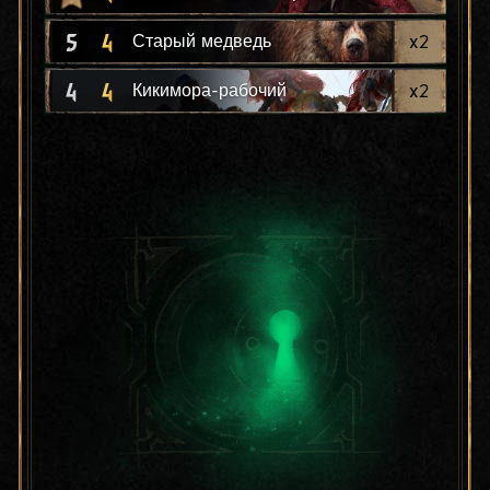
5
4
x
2
Старый медведь
4
4
x
2
Кикимора-рабочий