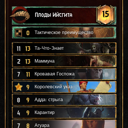
15
Плоды Ийсгита
0
Тактическое преимущество
11
13
Та-Что-Знает
2
13
Маммуна
7
11
Кровавая Госпожа
9
Королевский указ
8
9
Адда: стрыга
4
9
Карантир
7
8
Агуара