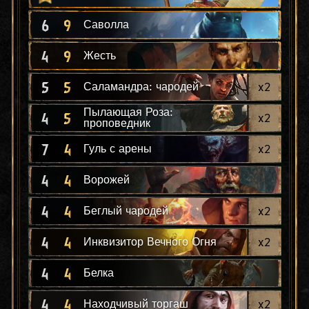
6
9
Саволла
4
9
Жесть
5
5
x
2
Саламандра: чародей
Пылающая Роза:
4
5
x
2
проповедник
7
4
x
2
Гуль с арены
4
4
Ворожей
4
4
x
2
Беглый чародей
4
4
x
2
Инквизитор Вечного Огня
4
4
Белка
4
4
x
2
Находчивый торгаш