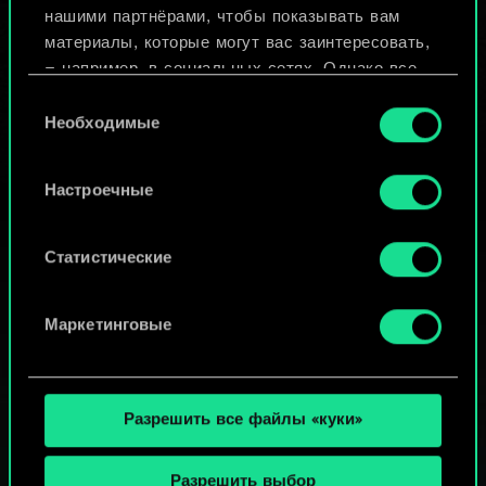
нашими партнёрами, чтобы показывать вам
материалы, которые могут вас заинтересовать,
Просмотреть колоды
— например, в социальных сетях. Однако все
опциональные файлы cookie требуют вашего
Выбор
разрешения.
Необходимые
согласия
Найти подробную информацию о том, как мы
Настроечные
используем ваши файлы cookie, и изменить
связанные с ними параметры можно в меню
«Настройки» ниже.
Статистические
Маркетинговые
Разрешить все файлы «куки»
Разрешить выбор