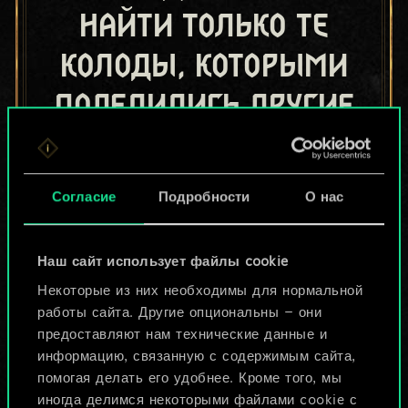
найти только те
колоды, которыми
поделились другие
игроки.
Но их может быть
Согласие
Подробности
О нас
больше!
Наш сайт использует файлы cookie
Назвать колоду и описать её
Некоторые из них необходимы для нормальной
работы сайта. Другие опциональны — они
предоставляют нам технические данные и
Изменить колоду
информацию, связанную с содержимым сайта,
помогая делать его удобнее. Кроме того, мы
ИЛИ
иногда делимся некоторыми файлами cookie с