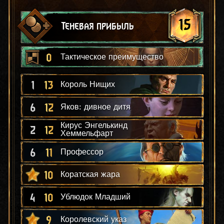
15
Теневая прибыль
0
Тактическое преимущество
1
13
Король Нищих
6
12
Яков: дивное дитя
Кирус Энгелькинд
2
12
Хеммельфарт
6
11
Профессор
10
Коратская жара
4
10
Ублюдок Младший
9
Королевский указ