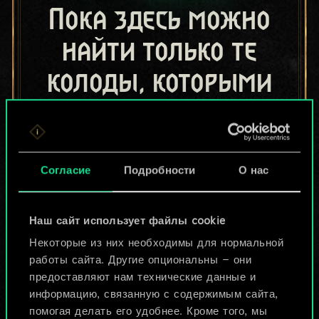
Пока здесь можно
найти только те
колоды, которыми
поделились другие
игроки.
Но их может быть
Согласие
Подробности
О нас
больше!
Наш сайт использует файлы cookie
Некоторые из них необходимы для нормальной
Назвать колоду и описать её
работы сайта. Другие опциональны — они
предоставляют нам технические данные и
информацию, связанную с содержимым сайта,
Изменить колоду
помогая делать его удобнее. Кроме того, мы