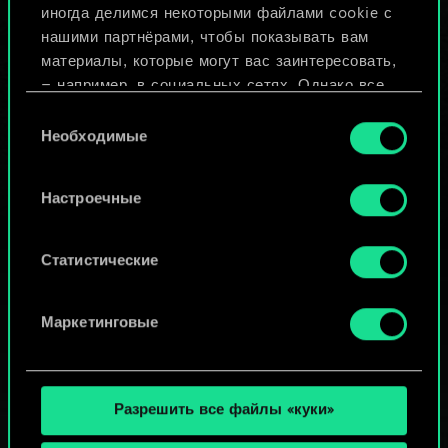
иногда делимся некоторыми файлами cookie с
ИЛИ
нашими партнёрами, чтобы показывать вам
материалы, которые могут вас заинтересовать,
— например, в социальных сетях. Однако все
Просмотреть колоды
опциональные файлы cookie требуют вашего
Выбор
разрешения.
Необходимые
согласия
Найти подробную информацию о том, как мы
Настроечные
используем ваши файлы cookie, и изменить
связанные с ними параметры можно в меню
«Настройки» ниже.
Статистические
Маркетинговые
Разрешить все файлы «куки»