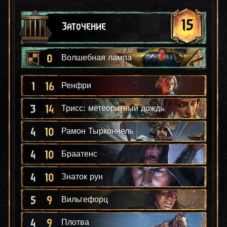
15
Заточение
0
Волшебная лампа
1
16
Ренфри
3
14
Трисс: метеоритный дождь
4
10
Рамон Тырконнель
4
10
Браатенс
4
10
Знаток рун
5
9
Вильгефорц
4
9
Плотва