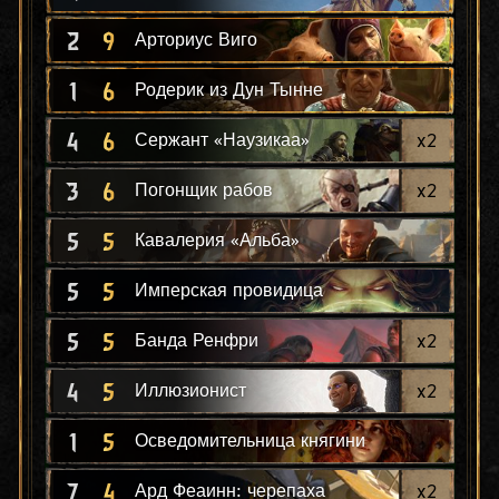
2
9
Арториус Виго
1
6
Родерик из Дун Тынне
4
6
x
2
Сержант «Наузикаа»
3
6
x
2
Погонщик рабов
5
5
Кавалерия «Альба»
5
5
Имперская провидица
5
5
x
2
Банда Ренфри
4
5
x
2
Иллюзионист
1
5
Осведомительница княгини
7
4
x
2
Ард Феаинн: черепаха