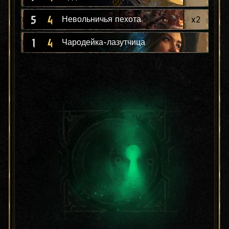
5
4
x
2
Невольничья пехота
1
4
Чародейка-лазутчица