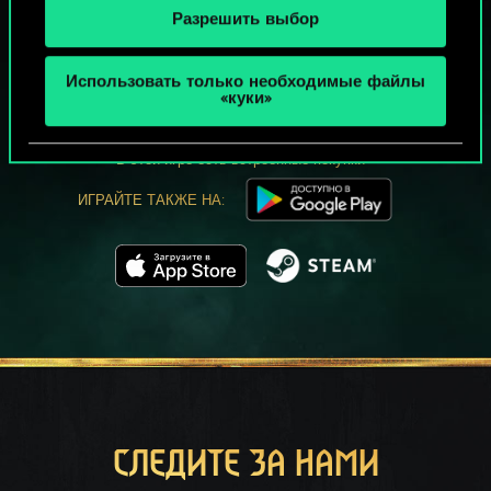
Разрешить выбор
МОЖЕТ ПАРТЕЕЧКУ В ГВИНТ?
Использовать только необходимые файлы
ИГРАТЬ
«куки»
БЕСПЛАТНО НА ПК
В этой игре есть встроенные покупки
ИГРАЙТЕ ТАКЖЕ НА:
СЛЕДИТЕ ЗА НАМИ