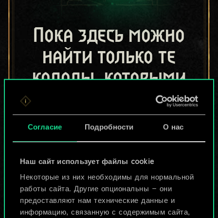
Пока здесь можно
найти только те
колоды, которыми
поделились другие
игроки.
Согласие
Подробности
О нас
Но их может быть
больше!
Наш сайт использует файлы cookie
Некоторые из них необходимы для нормальной
работы сайта. Другие опциональны — они
Назвать колоду и описать её
предоставляют нам технические данные и
информацию, связанную с содержимым сайта,