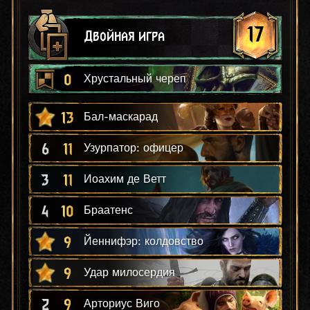
17
Двойная игра
0
Хрустальный череп
13
Бал-маскарад
6
11
Узурпатор: офицер
3
11
Иоахим де Ветт
4
10
Браатенс
9
Йеннифэр: колдовство
9
Удар милосердия
2
9
Арториус Виго