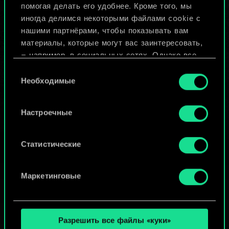
помогая делать его удобнее. Кроме того, мы
Изменить колоду
иногда делимся некоторыми файлами cookie с
нашими партнёрами, чтобы показывать вам
ИЛИ
материалы, которые могут вас заинтересовать,
— например, в социальных сетях. Однако все
опциональные файлы cookie требуют вашего
Выбор
Просмотреть колоды
разрешения.
Необходимые
согласия
Найти подробную информацию о том, как мы
Настроечные
используем ваши файлы cookie, и изменить
связанные с ними параметры можно в меню
«Настройки» ниже.
Статистические
Маркетинговые
Разрешить все файлы «куки»