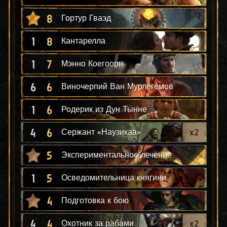
8
Гортур Гваэд
1
8
Кантарелла
1
7
Мэнно Коегоорн
6
6
Виночерпий Ван Мурлегемов
1
6
Родерик из Дун Тынне
4
6
x
2
Сержант «Наузикаа»
5
Экспериментальное лечение
1
5
Осведомительница княгини
4
Подготовка к бою
4
4
x
2
Охотник за рабами