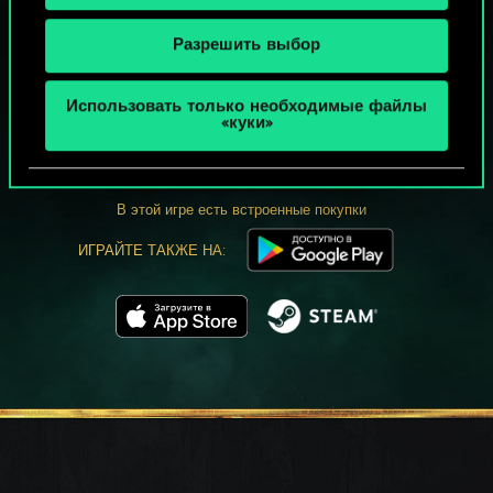
Разрешить выбор
МОЖЕТ ПАРТЕЕЧКУ В ГВИНТ?
Использовать только необходимые файлы
«куки»
ИГРАТЬ
БЕСПЛАТНО НА ПК
В этой игре есть встроенные покупки
ИГРАЙТЕ ТАКЖЕ НА: