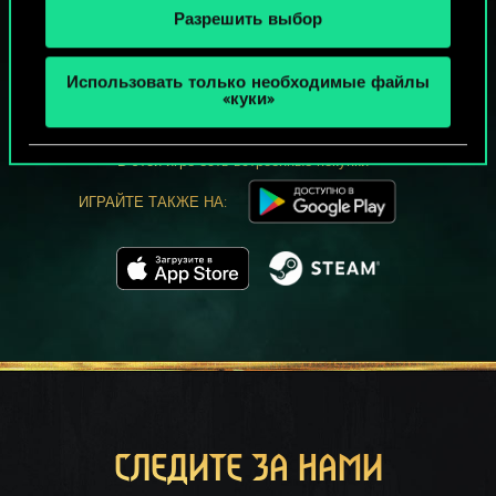
Разрешить выбор
МОЖЕТ ПАРТЕЕЧКУ В ГВИНТ?
Использовать только необходимые файлы
ИГРАТЬ
«куки»
БЕСПЛАТНО НА ПК
В этой игре есть встроенные покупки
ИГРАЙТЕ ТАКЖЕ НА:
СЛЕДИТЕ ЗА НАМИ