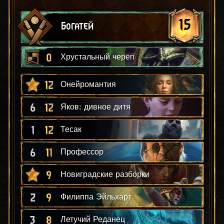
15
Богатей
0
Хрустальный череп
12
Онейромантия
6
12
Яков: дивное дитя
1
12
Тесак
6
11
Профессор
9
Новиградские разборки
2
9
Филиппа Эйльхарт
3
8
Летучий Реданец