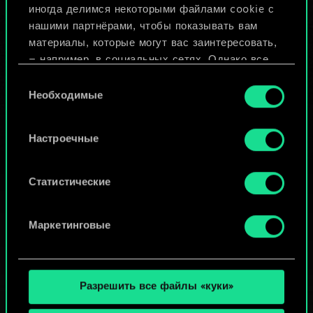
иногда делимся некоторыми файлами cookie с
ИЛИ
нашими партнёрами, чтобы показывать вам
материалы, которые могут вас заинтересовать,
— например, в социальных сетях. Однако все
Просмотреть колоды
опциональные файлы cookie требуют вашего
Выбор
разрешения.
Необходимые
согласия
Найти подробную информацию о том, как мы
Настроечные
используем ваши файлы cookie, и изменить
связанные с ними параметры можно в меню
«Настройки» ниже.
Статистические
Маркетинговые
Разрешить все файлы «куки»