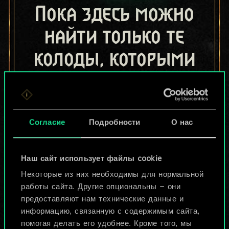
Пока здесь можно
найти только те
колоды, которыми
поделились другие
игроки.
Но их может быть
Согласие
Подробности
О нас
больше!
Наш сайт использует файлы cookie
Некоторые из них необходимы для нормальной
Назвать колоду и описать её
работы сайта. Другие опциональны — они
предоставляют нам технические данные и
информацию, связанную с содержимым сайта,
Изменить колоду
помогая делать его удобнее. Кроме того, мы