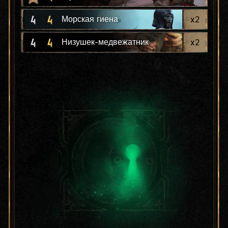
4
4
x
2
Морская гиена
4
4
x
2
Низушек-медвежатник