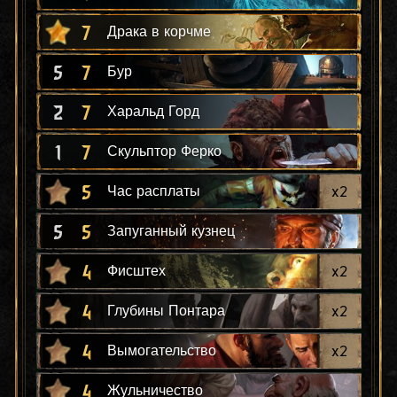
7
Драка в корчме
5
7
Бур
2
7
Харальд Горд
1
7
Скульптор Ферко
5
x
2
Час расплаты
5
5
Запуганный кузнец
4
x
2
Фисштех
4
x
2
Глубины Понтара
4
x
2
Вымогательство
4
Жульничество