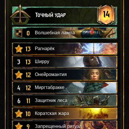
14
Точный удар
0
Волшебная лампа
13
Рагнарёк
3
13
Ширру
12
Онейромантия
4
12
Миргтабракке
6
11
Защитник леса
10
Коратская жара
9
Запрещенный ритуал