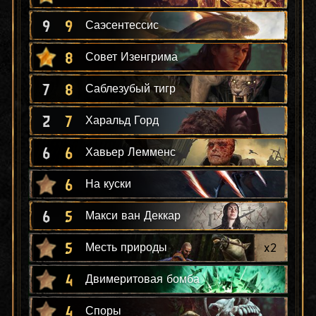
9
9
Саэсентессис
8
Совет Изенгрима
7
8
Саблезубый тигр
2
7
Харальд Горд
6
6
Хавьер Лемменс
6
На куски
6
5
Макси ван Деккар
5
x
2
Месть природы
4
Двимеритовая бомба
4
Споры