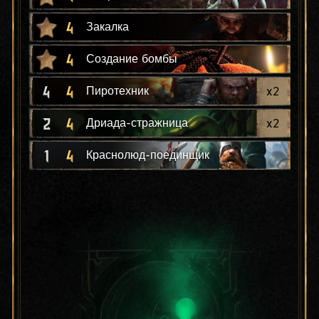
4
Закалка
4
Создание бомбы
4
4
x
2
Пиротехник
2
4
x
2
Дриада-стражница
1
4
Краснолюд-поединщик