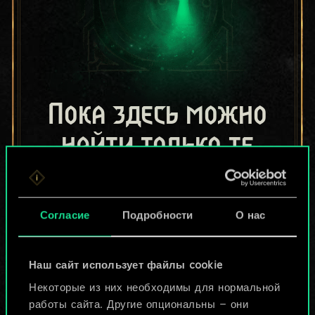
Пока здесь можно
найти только те
колоды, которыми
поделились другие
Согласие
Подробности
О нас
игроки.
Но их может быть
Наш сайт использует файлы cookie
Некоторые из них необходимы для нормальной
больше!
работы сайта. Другие опциональны — они