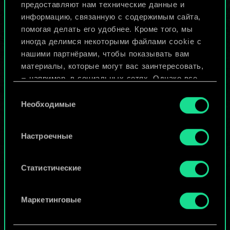
предоставляют нам технические данные и
информацию, связанную с содержимым сайта,
Назвать колоду и описать её
помогая делать его удобнее. Кроме того, мы
иногда делимся некоторыми файлами cookie с
нашими партнёрами, чтобы показывать вам
Изменить колоду
материалы, которые могут вас заинтересовать,
— например, в социальных сетях. Однако все
ИЛИ
опциональные файлы cookie требуют вашего
Выбор
разрешения.
Необходимые
согласия
Просмотреть колоды
Найти подробную информацию о том, как мы
Настроечные
используем ваши файлы cookie, и изменить
связанные с ними параметры можно в меню
«Настройки» ниже.
Статистические
Маркетинговые