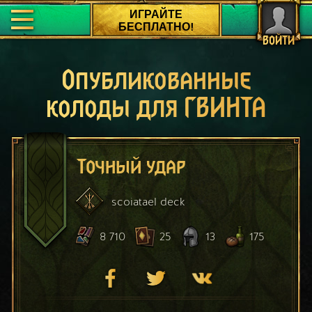
ИГРАЙТЕ
БЕСПЛАТНО!
ВОЙТИ
Опубликованные
колоды для ГВИНТА
Точный удар
scoiatael
deck
8 710
25
13
175