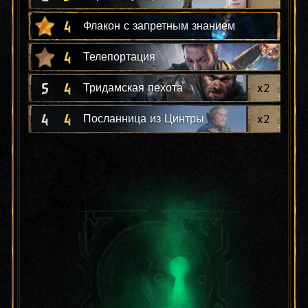
4
Флакон с запретным знанием
4
Телепортация
5
4
x
2
Тридамская пехота
4
4
x
2
Посланница из Цинтры