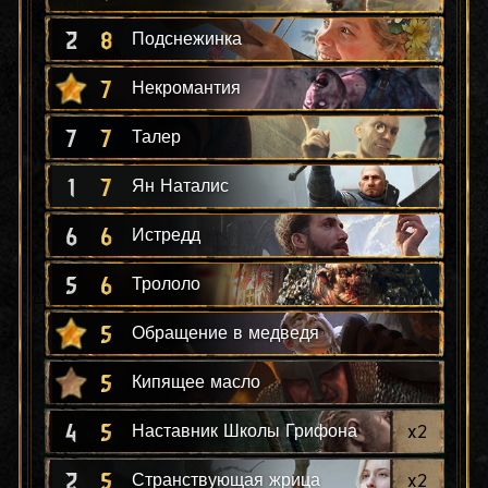
2
8
Подснежинка
7
Некромантия
7
7
Талер
1
7
Ян Наталис
6
6
Истредд
5
6
Трололо
5
Обращение в медведя
5
Кипящее масло
4
5
x
2
Наставник Школы Грифона
2
5
x
2
Странствующая жрица