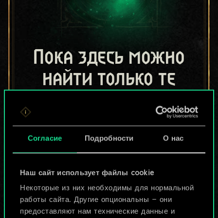
Пока здесь можно
найти только те
колоды, которыми
поделились другие
Согласие
Подробности
О нас
игроки.
Но их может быть
Наш сайт использует файлы cookie
больше!
Некоторые из них необходимы для нормальной
работы сайта. Другие опциональны — они
предоставляют нам технические данные и