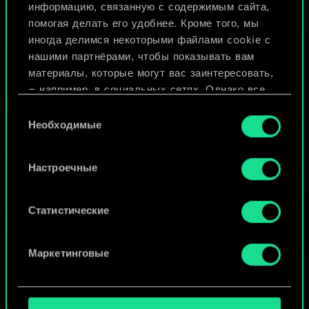
Назвать колоду и описать её
информацию, связанную с содержимым сайта,
помогая делать его удобнее. Кроме того, мы
иногда делимся некоторыми файлами cookie с
Изменить колоду
нашими партнёрами, чтобы показывать вам
материалы, которые могут вас заинтересовать,
ИЛИ
— например, в социальных сетях. Однако все
опциональные файлы cookie требуют вашего
Выбор
разрешения.
Необходимые
согласия
Просмотреть колоды
Найти подробную информацию о том, как мы
Настроечные
используем ваши файлы cookie, и изменить
связанные с ними параметры можно в меню
«Настройки» ниже.
Статистические
Маркетинговые