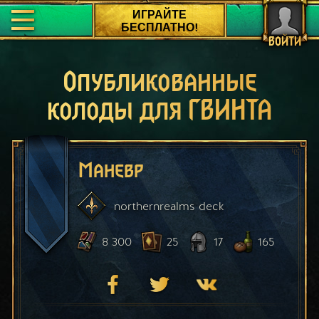
ИГРАЙТЕ
БЕСПЛАТНО!
ВОЙТИ
Опубликованные
колоды для ГВИНТА
Маневр
northernrealms
deck
8 300
25
17
165