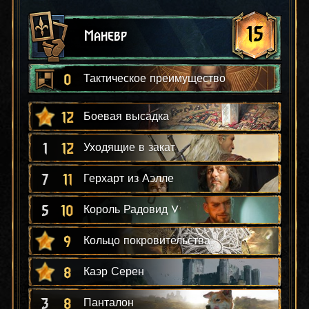
15
Маневр
0
Тактическое преимущество
12
Боевая высадка
1
12
Уходящие в закат
7
11
Герхарт из Аэлле
5
10
Король Радовид V
9
Кольцо покровительства
8
Каэр Серен
3
8
Панталон