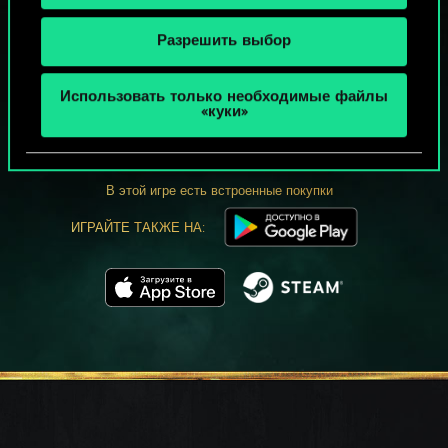
Разрешить выбор
МОЖЕТ ПАРТЕЕЧКУ В ГВИНТ?
Использовать только необходимые файлы
«куки»
ИГРАТЬ
БЕСПЛАТНО НА ПК
В этой игре есть встроенные покупки
ИГРАЙТЕ ТАКЖЕ НА: