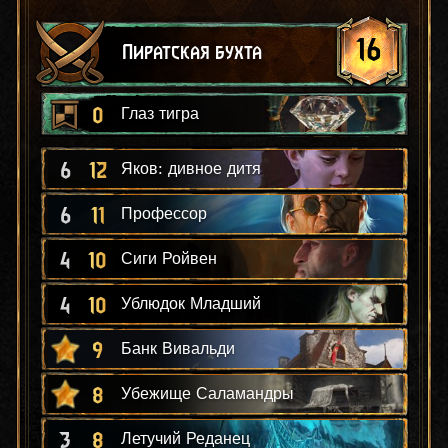
16
Пиратская бухта
0
Глаз тигра
6
12
Яков: дивное дитя
6
11
Профессор
4
10
Сиги Ройвен
4
10
Ублюдок Младший
9
Банк Вивальди
8
Убежище Саламандры
3
8
Летучий Реданец