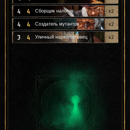
4
4
x
2
Сборщик налогов
4
4
x
2
Создатель мутантов
3
4
x
2
Уличный наркоторговец