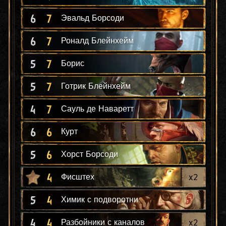
6
7
Эвальд Борсоди
6
7
Роналд Блейнхейм
5
7
Борис
5
7
Готрик Блейнхейм
4
7
Сауль де Наваретт
6
6
Курт
5
6
Хорст Борсоди
4
x
2
Фисштех
5
4
Химик с подворотни
4
4
x
2
Разбойники с каналов