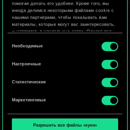
помогая делать его удобнее. Кроме того, мы
Изменить колоду
иногда делимся некоторыми файлами cookie с
нашими партнёрами, чтобы показывать вам
ИЛИ
материалы, которые могут вас заинтересовать,
— например, в социальных сетях. Однако все
опциональные файлы cookie требуют вашего
Выбор
Просмотреть колоды
разрешения.
Необходимые
согласия
Найти подробную информацию о том, как мы
Настроечные
используем ваши файлы cookie, и изменить
связанные с ними параметры можно в меню
«Настройки» ниже.
Статистические
Маркетинговые
Разрешить все файлы «куки»