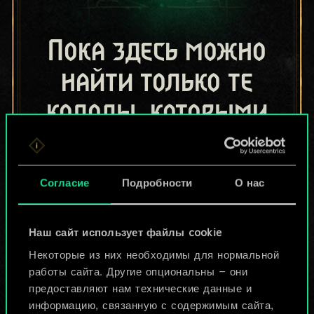
Пока здесь можно
найти только те
колоды, которыми
поделились другие
игроки.
Согласие
Подробности
О нас
Но их может быть
больше!
Наш сайт использует файлы cookie
Некоторые из них необходимы для нормальной
работы сайта. Другие опциональны — они
Назвать колоду и описать её
предоставляют нам технические данные и
информацию, связанную с содержимым сайта,