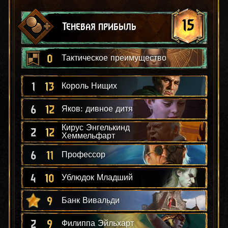
15
Теневая прибыль
0
Тактическое преимущество
1
13
Король Нищих
6
12
Яков: дивное дитя
Кирус Энгелькинд
2
12
Хеммельфарт
6
11
Профессор
4
10
Ублюдок Младший
9
Банк Вивальди
2
9
Филиппа Эйльхарт