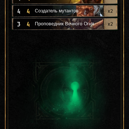
4
4
x
2
Создатель мутантов
3
4
x
2
Проповедник Вечного Огня