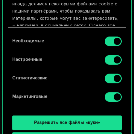
иногда делимся некоторыми файлами cookie с
ИЛИ
нашими партнёрами, чтобы показывать вам
материалы, которые могут вас заинтересовать,
— например, в социальных сетях. Однако все
Просмотреть колоды
опциональные файлы cookie требуют вашего
Выбор
разрешения.
Необходимые
согласия
Найти подробную информацию о том, как мы
Настроечные
используем ваши файлы cookie, и изменить
связанные с ними параметры можно в меню
«Настройки» ниже.
Статистические
Маркетинговые
Разрешить все файлы «куки»