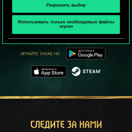
Разрешить выбор
МОЖЕТ ПАРТЕЕЧКУ В ГВИНТ?
Использовать только необходимые файлы
ИГРАТЬ
«куки»
БЕСПЛАТНО НА ПК
В этой игре есть встроенные покупки
ИГРАЙТЕ ТАКЖЕ НА:
СЛЕДИТЕ ЗА НАМИ