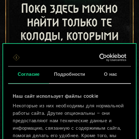
Пока здесь можно
найти только те
колоды, которыми
поделились другие
игроки.
Но их может быть
Согласие
Подробности
О нас
больше!
Наш сайт использует файлы cookie
Некоторые из них необходимы для нормальной
Назвать колоду и описать её
работы сайта. Другие опциональны — они
предоставляют нам технические данные и
информацию, связанную с содержимым сайта,
Изменить колоду
помогая делать его удобнее. Кроме того, мы