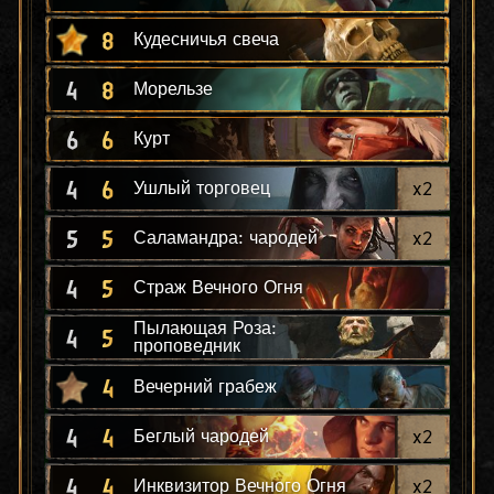
8
Кудесничья свеча
4
8
Морельзе
6
6
Курт
4
6
x
2
Ушлый торговец
5
5
x
2
Саламандра: чародей
4
5
Страж Вечного Огня
Пылающая Роза:
4
5
проповедник
4
Вечерний грабеж
4
4
x
2
Беглый чародей
4
4
x
2
Инквизитор Вечного Огня