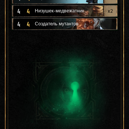
4
4
x
2
Низушек-медвежатник
4
4
Создатель мутантов