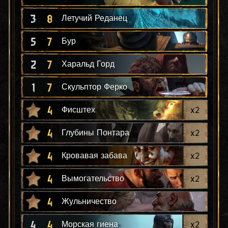
3
8
Летучий Реданец
5
7
Бур
2
7
Харальд Горд
1
7
Скульптор Ферко
4
x
2
Фисштех
4
x
2
Глубины Понтара
4
x
2
Кровавая забава
4
x
2
Вымогательство
4
Жульничество
4
4
x
2
Морская гиена