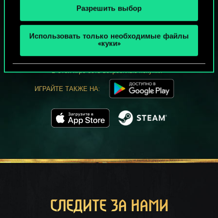
Разрешить выбор
МОЖЕТ ПАРТЕЕЧКУ В ГВИНТ?
Использовать только необходимые файлы
ИГРАТЬ
«куки»
БЕСПЛАТНО НА ПК
В этой игре есть встроенные покупки
ИГРАЙТЕ ТАКЖЕ НА:
СЛЕДИТЕ ЗА НАМИ