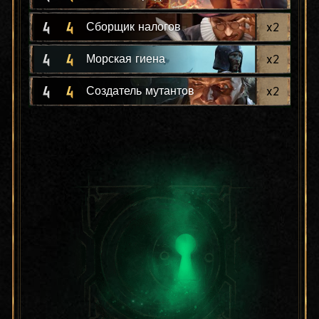
4
4
x
2
Сборщик налогов
4
4
x
2
Морская гиена
4
4
x
2
Создатель мутантов