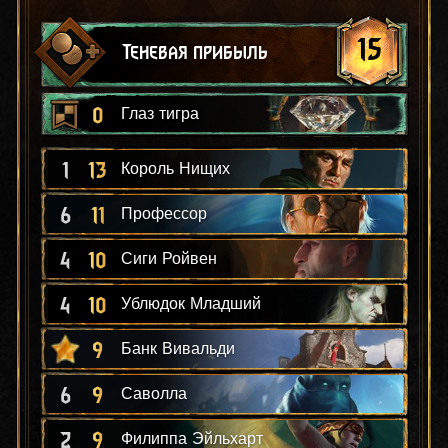
15
Теневая прибыль
0
Глаз тигра
1
13
Король Нищих
6
11
Профессор
4
10
Сиги Ройвен
4
10
Ублюдок Младший
9
Банк Вивальди
6
9
Саволла
2
9
Филиппа Эйльхарт