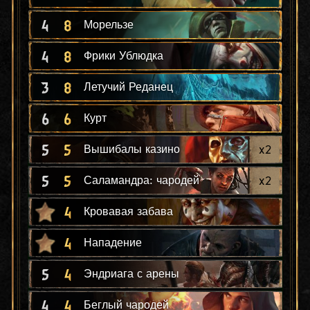
4
8
Морельзе
4
8
Фрики Ублюдка
3
8
Летучий Реданец
6
6
Курт
5
5
x
2
Вышибалы казино
5
5
x
2
Саламандра: чародей
4
Кровавая забава
4
Нападение
5
4
Эндриага с арены
4
4
Беглый чародей