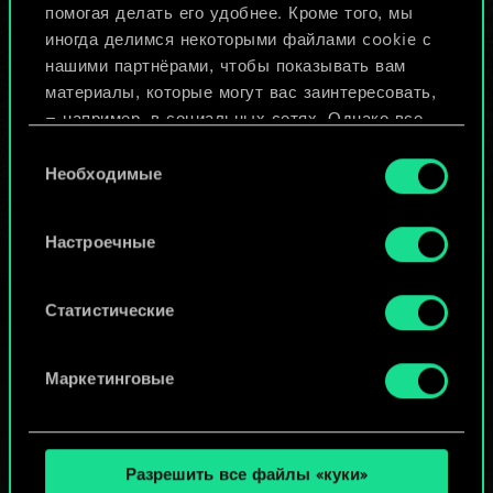
помогая делать его удобнее. Кроме того, мы
Изменить колоду
иногда делимся некоторыми файлами cookie с
нашими партнёрами, чтобы показывать вам
ИЛИ
материалы, которые могут вас заинтересовать,
— например, в социальных сетях. Однако все
опциональные файлы cookie требуют вашего
Выбор
Просмотреть колоды
разрешения.
Необходимые
согласия
Найти подробную информацию о том, как мы
Настроечные
используем ваши файлы cookie, и изменить
связанные с ними параметры можно в меню
«Настройки» ниже.
Статистические
Маркетинговые
Разрешить все файлы «куки»