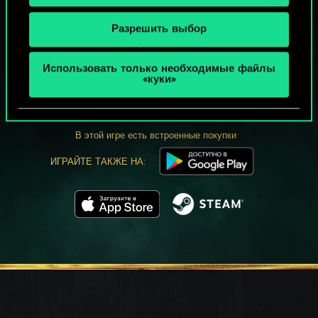
Разрешить выбор
МОЖЕТ ПАРТЕЕЧКУ В ГВИНТ?
Использовать только необходимые файлы
«куки»
ИГРАТЬ
БЕСПЛАТНО НА ПК
В этой игре есть встроенные покупки
ИГРАЙТЕ ТАКЖЕ НА: