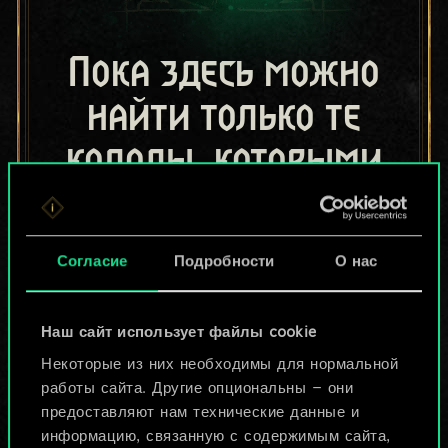
Пока здесь можно
найти только те
колоды, которыми
поделились другие
игроки.
Согласие
Подробности
О нас
Но их может быть
больше!
Наш сайт использует файлы cookie
Некоторые из них необходимы для нормальной
работы сайта. Другие опциональны — они
Назвать колоду и описать её
предоставляют нам технические данные и
информацию, связанную с содержимым сайта,